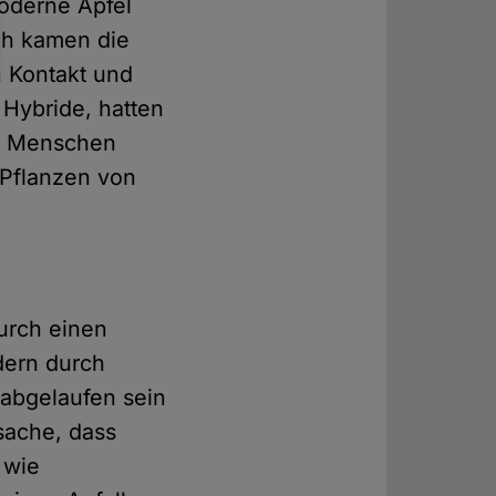
oderne Apfel
ich kamen die
n Kontakt und
 Hybride, hatten
ie Menschen
 Pflanzen von
durch einen
dern durch
 abgelaufen sein
tsache, dass
 wie