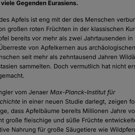
 viele Gegenden Eurasiens.
des Apfels ist eng mit der des Menschen verbu
on großen roten Früchten in der klassischen Ku
pfel bereits vor mehr als zwei Jahrtausenden i
Überreste von Apfelkernen aus archäologischen
schen seit mehr als zehntausend Jahren Wildä
asien sammelten. Doch vermutlich hat nicht er
 gemacht.
ngler vom Jenaer
Max-Planck-Institut für
chichte
in einer neuen Studie darlegt, zeigen fo
ge, dass Apfelbäume bereits Millionen Jahre vor
cht große fleischige und süße Früchte entwickel
ktive Nahrung für große Säugetiere wie Wildpfe