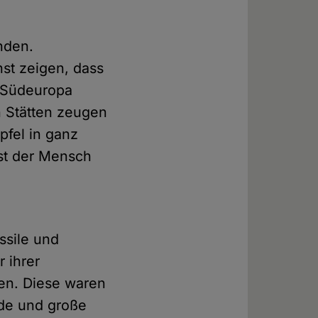
nden.
nst zeigen, dass
n Südeuropa
 Stätten zeugen
pfel in ganz
st der Mensch
ssile und
 ihrer
ten. Diese waren
rde und große