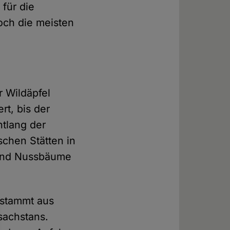
für die
doch die meisten
r Wildäpfel
rt, bis der
ntlang der
schen Stätten in
 und Nussbäume
 stammt aus
sachstans.