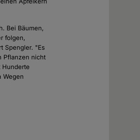
 einen Apfelkern
ch. Bei Bäumen,
r folgen,
t Spengler. "Es
n Pflanzen nicht
bt Hunderte
en Wegen