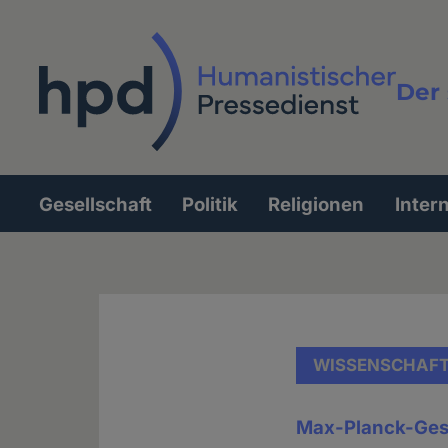
Direkt
zum
Inhalt
Der 
Vollt
Gesellschaft
Politik
Religionen
Inter
Hauptnavigation
WISSENSCHAF
Max-Planck-Gese