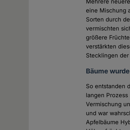
Mehrere neuere
eine Mischung a
Sorten durch de
vermischten sic
größere Früchte
verstärkten die
Stecklingen der
Bäume wurden
So entstanden d
langen Prozess 
Vermischung und
und war wahrsch
Apfelbäume Hybr