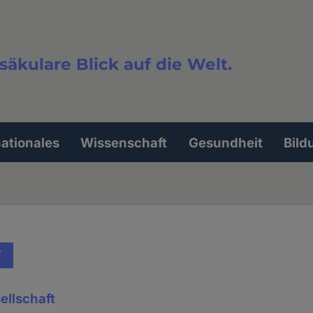
säkulare Blick auf die Welt.
extsuche
nationales
Wissenschaft
Gesundheit
Bild
T
llschaft