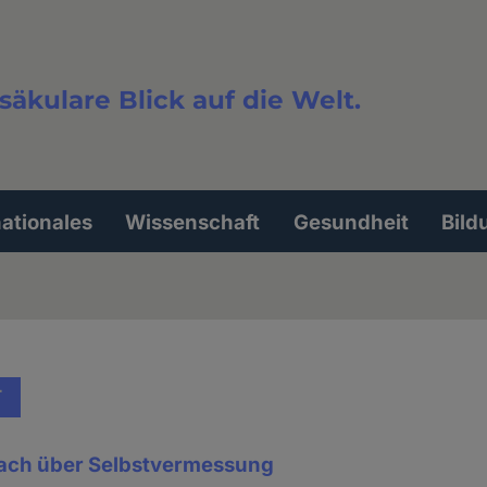
säkulare Blick auf die Welt.
extsuche
nationales
Wissenschaft
Gesundheit
Bild
T
rach über Selbstvermessung