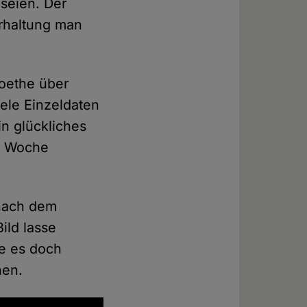
 seien. Der
erhaltung man
Goethe über
iele Einzeldaten
n glückliches
he Woche
 nach dem
ild lasse
re es doch
hen.