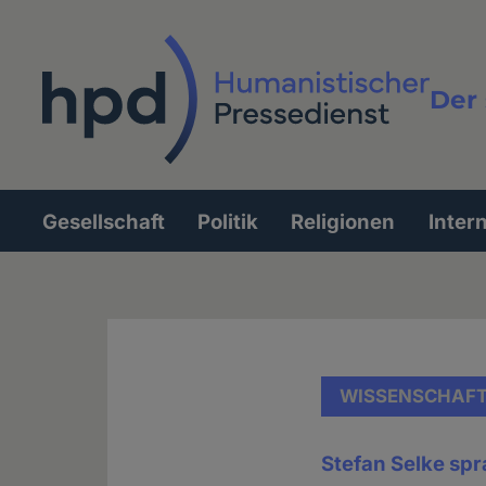
Direkt
zum
Inhalt
Der 
Vollt
Gesellschaft
Politik
Religionen
Inter
Hauptnavigation
WISSENSCHAF
Stefan Selke sp