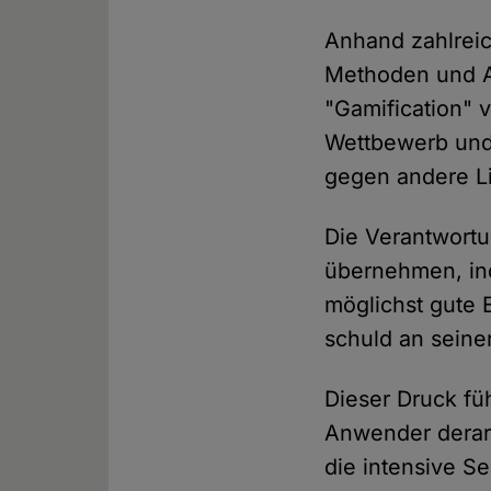
Anhand zahlreic
Methoden und A
"Gamification"
Wettbewerb und
gegen andere Li
Die Verantwortu
übernehmen, in
möglichst gute 
schuld an seine
Dieser Druck fü
Anwender derart
die intensive 