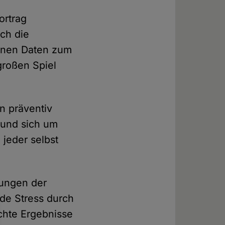
ortrag
ch die
genen Daten zum
großen Spiel
n präventiv
 und sich um
jeder selbst
tungen der
de Stress durch
chte Ergebnisse