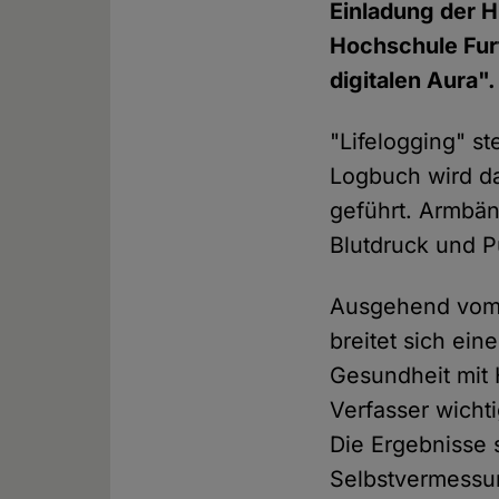
Einladung der 
Hochschule Fur
digitalen Aura".
"Lifelogging" s
Logbuch wird da
geführt. Armbä
Blutdruck und P
Ausgehend vo
breitet sich ei
Gesundheit mit 
Verfasser wicht
Die Ergebnisse s
Selbstvermessun