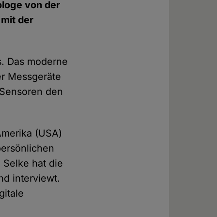
ologe von der
mit der
ns. Das moderne
er Messgeräte
 Sensoren den
Amerika (USA)
persönlichen
 Selke hat die
d interviewt.
gitale