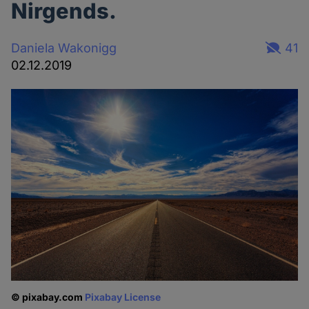
Nirgends.
Daniela Wakonigg
41
02.12.2019
© pixabay.com
Pixabay License