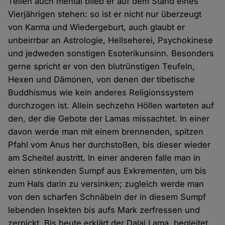
Teilen auch mental blieb er auf dem Stand eines
Vierjährigen stehen: so ist er nicht nur überzeugt
von Karma und Wiedergeburt, auch glaubt er
unbeirrbar an Astrologie, Hellseherei, Psychokinese
und jedweden sonstigen Esoterikunsinn. Besonders
gerne spricht er von den blutrünstigen Teufeln,
Hexen und Dämonen, von denen der tibetische
Buddhismus wie kein anderes Religionssystem
durchzogen ist. Allein sechzehn Höllen warteten auf
den, der die Gebote der Lamas missachtet. In einer
davon werde man mit einem brennenden, spitzen
Pfahl vom Anus her durchstoßen, bis dieser wieder
am Scheitel austritt. In einer anderen falle man in
einen stinkenden Sumpf aus Exkrementen, um bis
zum Hals darin zu versinken; zugleich werde man
von den scharfen Schnäbeln der in diesem Sumpf
lebenden Insekten bis aufs Mark zerfressen und
zerpickt. Bis heute erklärt der Dalai Lama, begleitet