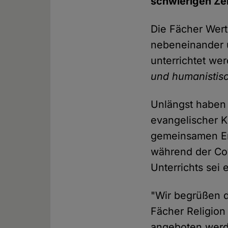
schwierigen Zei
Die Fächer Wert
nebeneinander 
unterrichtet we
und humanistisc
Unlängst haben 
evangelischer K
gemeinsamen Er
während der Cov
Unterrichts sei
"Wir begrüßen d
Fächer Religio
angeboten werde