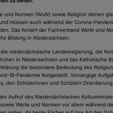
ten zu bieten.
e und Normen (WuN) sowie Religion stehen gle
und müssen auch während der Corona-Pandemi
rden. Das fordert der Fachverband
Werte und No
he Bildung in Niedersachsen
.
die niedersächsische Landesregierung, die Kon
irchen in Niedersachsen und das Katholische Bü
klärung die besondere Bedeutung des Religions
id-19-Pandemie festgestellt. Vorrangige Aufga
 es, den Schülerinnen und Schülern Orientierung
en Aufruf des Niedersächsischen Kultusministe
n sowie Werte und Normen vor allem während de
n sollen, da beide Fächer auf ihre Art den Sch