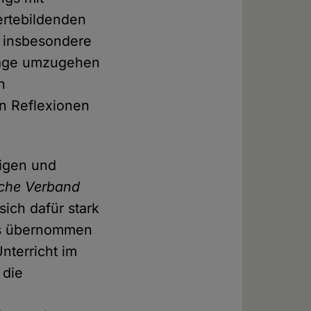
ertebildenden
 insbesondere
 Lage umzugehen
n
en Reflexionen
gigen und
che Verband
ich dafür stark
hes übernommen
nterricht im
 die