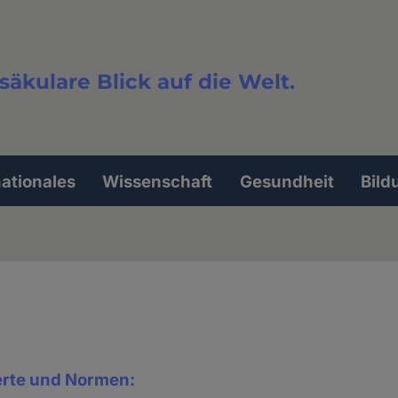
säkulare Blick auf die Welt.
extsuche
nationales
Wissenschaft
Gesundheit
Bild
rte und Normen: