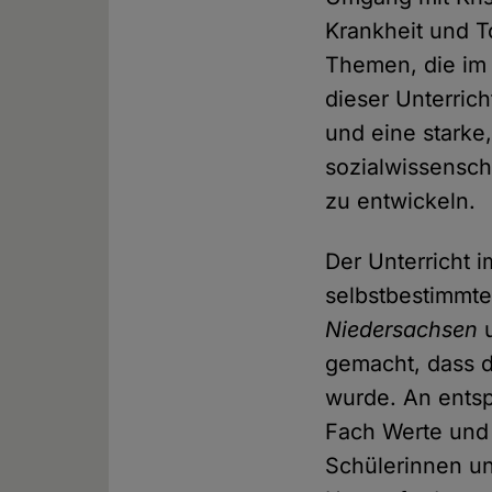
Krankheit und T
Themen, die im
dieser Unterric
und eine starke
sozialwissenscha
zu entwickeln.
Der Unterricht 
selbstbestimmt
Niedersachsen
u
gemacht, dass 
wurde. An entsp
Fach Werte und 
Schülerinnen un