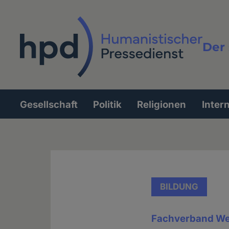
Direkt
zum
Inhalt
Der 
Vollt
Gesellschaft
Politik
Religionen
Inter
Hauptnavigation
BILDUNG
Fachverband We