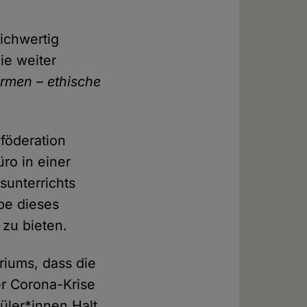
ichwertig
e weiter
rmen – ethische
föderation
ro in einer
unterrichts
be dieses
 zu bieten.
riums, dass die
r Corona-Krise
üler*innen Halt