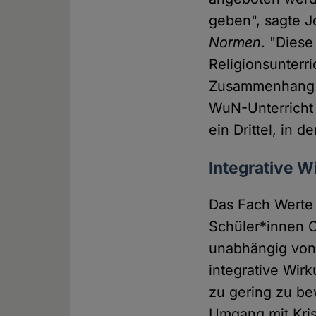
geben", sagte J
Normen
. "Diese
Religionsunterr
Zusammenhang a
WuN-Unterricht 
ein Drittel, in 
Integrative 
Das Fach Werte 
Schüler*innen O
unabhängig von e
integrative Wir
zu gering zu be
Umgang mit Kris