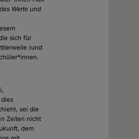
des Werte und
iesem
e sich für
ttlerweile rund
Schüler*innen.
i,
 dies
hieht, sei die
n Zeiten nicht
ukunft, dem
ngs mit