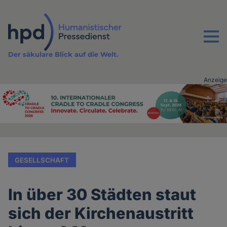
Direkt
zum
Inhalt
Menu
Der säkulare Blick auf die Welt.
Anzeige
Advertising
vor
Inhalt
GESELLSCHAFT
In über 30 Städten staut
sich der Kirchenaustritt