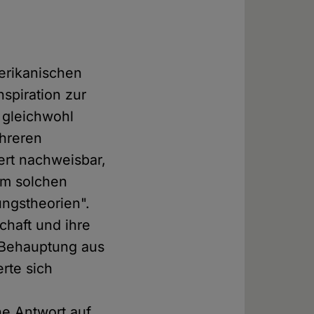
erikanischen
spiration zur
 gleichwohl
ehreren
ert nachweisbar,
em solchen
ungstheorien".
chaft und ihre
 Behauptung aus
rte sich
ne Antwort auf