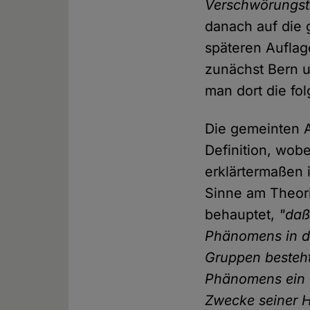
Verschwörungsth
danach auf die 
späteren Aufla
zunächst Bern u
man dort die fol
Die gemeinten 
Definition, wobe
erklärtermaßen 
Sinne am Theori
behauptet,
"daß
Phänomens in 
Gruppen besteht
Phänomens ein 
Zwecke seiner 