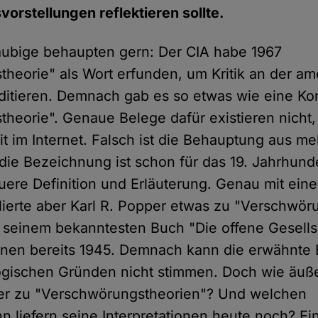
rstellungen reflektieren sollte.
äubige behaupten gern: Der CIA habe 1967
heorie" als Wort erfunden, um Kritik an der am
reditieren. Demnach gab es so etwas wie eine Kon
heorie". Genaue Belege dafür existieren nicht,
eit im Internet. Falsch ist die Behauptung aus m
ie Bezeichnung ist schon für das 19. Jahrhund
ere Definition und Erläuterung. Genau mit ein
ierte aber Karl R. Popper etwas zu "Verschwör
 seinem bekanntesten Buch "Die offene Gesells
ienen bereits 1945. Demnach kann die erwähnte
gischen Gründen nicht stimmen. Doch wie äuße
per zu "Verschwörungstheorien"? Und welchen
n liefern seine Interpretationen heute noch? Ei