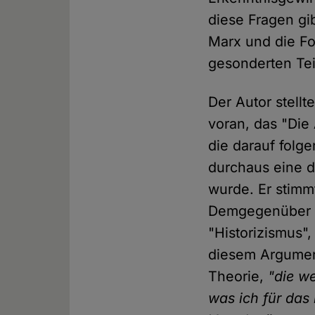
diese Fragen gi
Marx und die F
gesonderten Tei
Der Autor stellt
voran, das "Die
die darauf folg
durchaus eine d
wurde. Er stimm
Demgegenüber w
"Historizismus",
diesem Argumen
Theorie,
"die we
was ich für das 