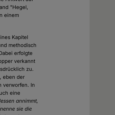
Band "Hegel,
in einem
ines Kapitel
 und methodisch
Dabei erfolgte
Popper verkannt
sdrücklich zu.
, eben der
h verworfen. In
uch eine
 dessen annimmt,
 nenne sie die