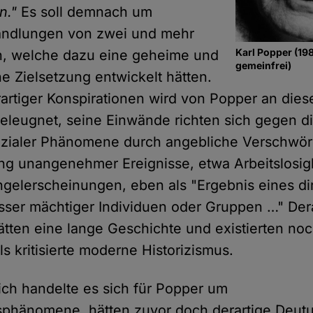
n."
Es soll demnach um
Handlungen von zwei und mehr
Karl Popper (198
, welche dazu eine geheime und
gemeinfrei)
e Zielsetzung entwickelt hätten.
artiger Konspirationen wird von Popper an diese
geleugnet, seine Einwände richten sich gegen 
sozialer Phänomene durch angebliche Verschwör
ng unangenehmer Ereignisse, etwa Arbeitslosigk
gelerscheinungen, eben als "Ergebnis eines di
sser mächtiger Individuen oder Gruppen …" Der
tten eine lange Geschichte und existierten noc
s kritisierte moderne Historizismus.
ich handelte es sich für Popper um
sphänomene, hätten zuvor doch derartige Deut