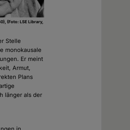
0), (Foto: LSE Library,
r Stelle
die monokausale
ungen. Er meint
eit, Armut,
rekten Plans
artige
h länger als der
ungen in