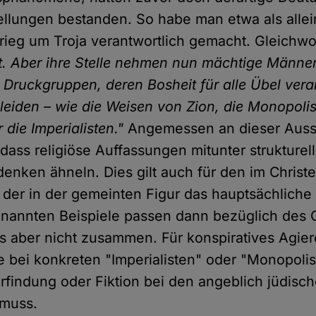
tellungen bestanden. So habe man etwa als allei
Krieg um Troja verantwortlich gemacht. Gleichw
t. Aber ihre Stelle nehmen nun mächtige Männe
e Druckgruppen, deren Bosheit für alle Übel veran
leiden – wie die Weisen von Zion, die Monopolis
 die Imperialisten."
Angemessen an dieser Aussa
 dass religiöse Auffassungen mitunter strukturel
nken ähneln. Dies gilt auch für den im Christ
 der in der gemeinten Figur das hauptsächliche 
enannten Beispiele passen dann bezüglich des 
s aber nicht zusammen. Für konspiratives Agier
 bei konkreten "Imperialisten" oder "Monopoli
rfindung oder Fiktion bei den angeblich jüdis
 muss.