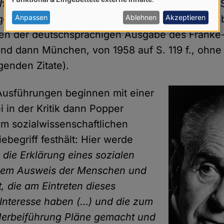
eorie der Gesellschaft."
Auf nicht einmal zwei 
von
personenbezogenen
Anpassen
Ablehnen
Akzeptieren
gemeinten Vorstellungen ein. (Sie finden sich ü
Daten
gen der deutschsprachigen Ausgabe des Franke-
und
nd dann München, von 1958 auf S. 119 f., ohne
Cookies
genden Zitate).
Ausführungen beginnen mit einer
i in der Kritik dann Popper
im sozialwissenschaftlichen
ebegriff festhält: Hier werde
 die Erklärung eines sozialen
dem Ausweis der Menschen und
, die am Eintreten dieses
Interesse haben (…) und die zum
Herbeiführung Pläne gemacht und