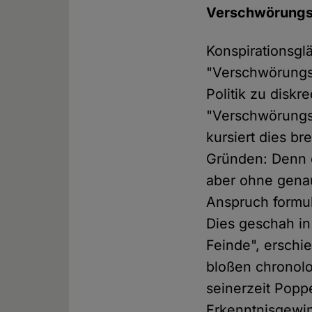
Verschwörungsvo
Konspirationsgl
"Verschwörungst
Politik zu disk
"Verschwörungst
kursiert dies br
Gründen: Denn d
aber ohne genau
Anspruch formul
Dies geschah in
Feinde", ersch
bloßen chronolo
seinerzeit Pop
Erkenntnisgewin