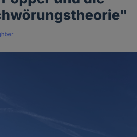
chwörungstheorie"
ghber