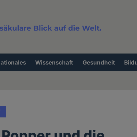
säkulare Blick auf die Welt.
extsuche
nationales
Wissenschaft
Gesundheit
Bild
T
. Popper und die