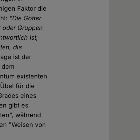
nigen Faktor die
ohl:
"Die Götter
r oder Gruppen
twortlich ist,
ten, die
ge ist der
l dem
entum existenten
Übel für die
Grades eines
en gibt es
sten", während
chen "Weisen von