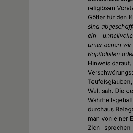
religiösen Vors
Götter für den 
sind abgeschaff
ein – unheilvoll
unter denen wir 
Kapitalisten oder
Hinweis darauf,
Verschwörungsde
Teufelsglauben,
Welt sah. Die g
Wahrheitsgehalt
durchaus Belege
man von einer E
Zion" sprechen