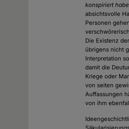
konspiriert habe
absichtsvolle 
Personen gehen
verschwörerisch
Die Existenz der
übrigens nicht 
Interpretation 
damit die Deutu
Kriege oder Man
von seiten gewi
Auffassungen hä
von ihm ebenfall
Ideengeschichtl
Säkularisierung