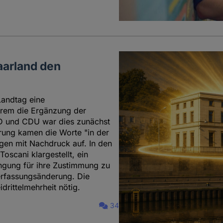
aarland den
Landtag eine
erem die Ergänzung der
D und CDU war dies zunächst
örung kamen die Worte "in der
ngen mit Nachdruck auf. In den
scani klargestellt, ein
ingung für ihre Zustimmung zu
rfassungsänderung. Die
rittelmehrheit nötig.
34