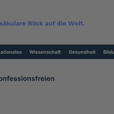
säkulare Blick auf die Welt.
extsuche
nationales
Wissenschaft
Gesundheit
Bild
Konfessionsfreien