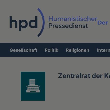
Direkt
zum
Inhalt
Der 
Vollt
Gesellschaft
Politik
Religionen
Inter
Hauptnavigation
Zentralrat der 