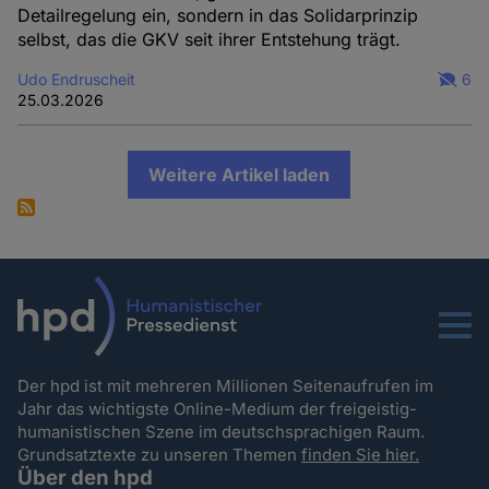
Detailregelung ein, sondern in das Solidarprinzip
selbst, das die GKV seit ihrer Entstehung trägt.
Udo Endruscheit
6
25.03.2026
Weitere Artikel laden
Menu
Der hpd ist mit mehreren Millionen Seitenaufrufen im
Jahr das wichtigste Online-Medium der freigeistig-
humanistischen Szene im deutschsprachigen Raum.
Grundsatztexte zu unseren Themen
finden Sie hier.
Über den hpd