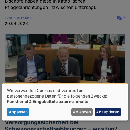
Bischöfe haben diese in katholischen
Pflegeeinrichtungen inzwischen untersagt.
Gita Neumann
7
20.04.2026
Wir verwenden Cookies und verarbeiten
Verwendung
personenbezogene Daten für die folgenden Zwecke:
Funktional & Eingebettete externe Inhalte
.
von
personenbezogenen
Anpassen
Ablehnen
Akzeptieren
Daten
Versorgungssicherheit bei
Schwangerschaftsabbrüchen – was tun?
und