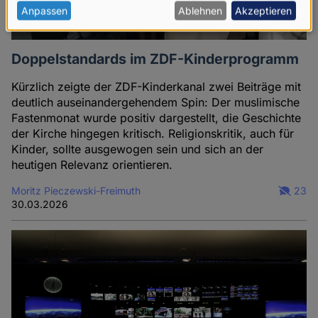
personenbezogenen
Anpassen
Ablehnen
Akzeptieren
Daten
und
Doppelstandards im ZDF-Kinderprogramm
Cookies
Kürzlich zeigte der ZDF-Kinderkanal zwei Beiträge mit
deutlich auseinandergehendem Spin: Der muslimische
Fastenmonat wurde positiv dargestellt, die Geschichte
der Kirche hingegen kritisch. Religionskritik, auch für
Kinder, sollte ausgewogen sein und sich an der
heutigen Relevanz orientieren.
Moritz Pieczewski-Freimuth
23
30.03.2026