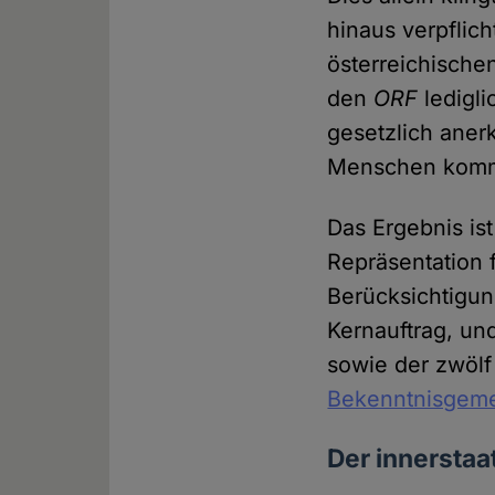
hinaus verpflich
österreichische
den
ORF
ledigl
gesetzlich aner
Menschen komme
Das Ergebnis is
Repräsentation 
Berücksichtigun
Kernauftrag, und
sowie der zwöl
Bekenntnisgeme
Der innerstaa