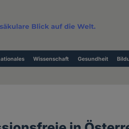
säkulare Blick auf die Welt.
extsuche
nationales
Wissenschaft
Gesundheit
Bild
sionsfreie in Österr