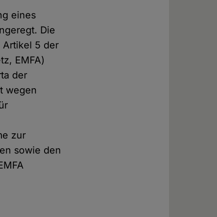
ng eines
ngeregt. Die
Artikel 5 der
etz, EMFA)
rta der
ot wegen
ür
me zur
en sowie den
0 EMFA