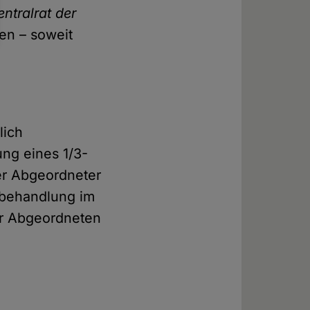
entralrat der
ten – soweit
lich
ung eines 1/3-
ger Abgeordneter
chbehandlung im
er Abgeordneten