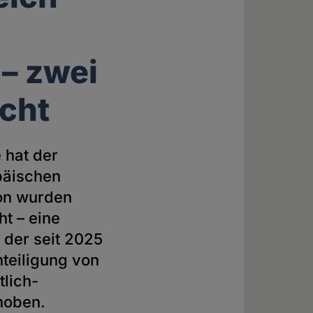
 – zwei
cht
 hat der
päischen
on wurden
ht –
eine
 der seit 2025
teiligung von
tlich-
ehoben.