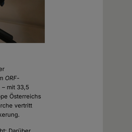
er
im
ORF
-
 – mit 33,5
pe Österreichs
che vertritt
kerung.
cht: Darüber