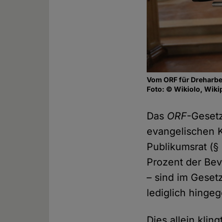
Vom ORF für Dreharbe
Foto: © Wikiolo, Wik
Das
ORF
-Gesetz
evangelischen K
Publikumsrat (§
Prozent der Be
– sind im Gesetz
lediglich hinge
Dies allein kling