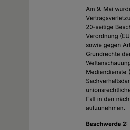
Am 9. Mai wurde
Vertragsverletz
20-seitige Besc
Verordnung (EU
sowie gegen Arti
Grundrechte der
Weltanschauung)
Mediendienste (
Sachverhaltsdar
unionsrechtlich
Fall in den näc
aufzunehmen.
Beschwerde 2: B