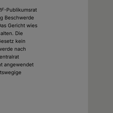
RF
-Publikumsrat
ung Beschwerde
as Gericht wies
alten. Die
Gesetz kein
hwerde nach
entralrat
cht angewendet
mtswegige