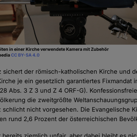
iten in einer Kirche verwendete Kamera mit Zubehör
ipedia
CC BY-SA 4.0
 sichert der römisch-katholischen Kirche und d
irche je ein gesetzlich garantiertes Fixmandat 
 28 Abs. 3 Z 3 und Z 4 ORF-G). Konfessionsfreie
völkerung die zweitgrößte Weltanschauungsgrup
 schlicht nicht vorgesehen. Die Evangelische Kir
gen rund 2,6 Prozent der österreichischen Bevöl
t bereits ziemlich unfair, aber dabei bleibt es ni