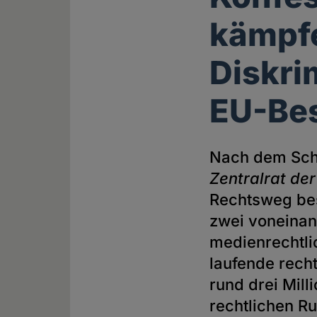
kämpfe
Diskri
EU-Be
Nach dem Sche
Zentralrat der
Rechtsweg bes
zwei voneina
medienrechtlic
laufende rech
rund drei Mill
rechtlichen Ru