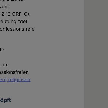
 vom
1 Z 12 ORF-G),
deutung "der
onfessionsfreie
te
n im
essionsfreien
en) religiösen
öpft