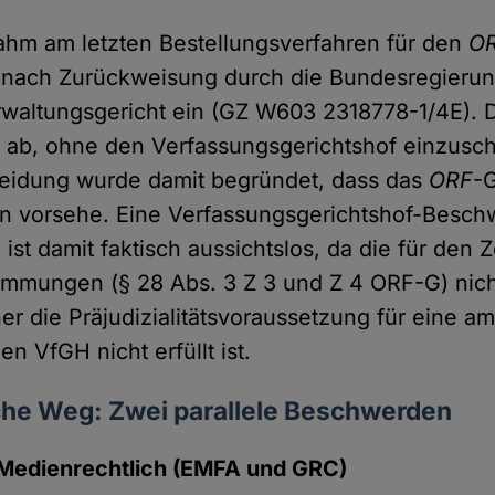
nahm am letzten Bestellungsverfahren für den
O
te nach Zurückweisung durch die Bundesregier
waltungsgericht ein (GZ W603 2318778-1/4E). D
ab, ohne den Verfassungsgerichtshof einzusch
heidung wurde damit begründet, dass das
ORF
-
en vorsehe. Eine Verfassungsgerichtshof-Besc
 ist damit faktisch aussichtslos, da die für den Z
timmungen (§ 28 Abs. 3 Z 3 und Z 4 ORF-G) ni
r die Präjudizialitätsvoraussetzung für eine a
n VfGH nicht erfüllt ist.
che Weg: Zwei parallele Beschwerden
Medienrechtlich (EMFA und GRC)