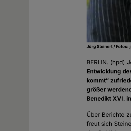
Jörg Steinert / Fotos: 
BERLIN. (hpd)
J
Entwicklung des
kommt“ zufried
größer werdend
Benedikt XVI. i
Über Berichte z
freut sich Stei