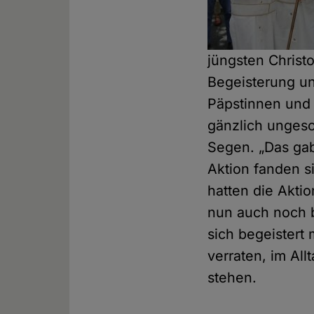
jüngsten Christo
Begeisterung un
Päpstinnen und 
gänzlich ungesc
Segen. „Das gab
Aktion fanden s
hatten die Aktio
nun auch noch b
sich begeistert
verraten, im Al
stehen.