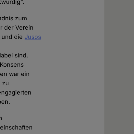
kwürdig“.
ündnis zum
r der Verein
, und die
Jusos
abei sind,
 Konsens
fen war ein
s zu
 engagierten
ben.
m
meinschaften