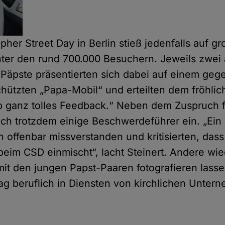
pher Street Day in Berlin stieß jedenfalls auf g
ter den rund 700.000 Besuchern. Jeweils zwei a
Päpste präsentierten sich dabei auf einem gege
hützten „Papa-Mobil“ und erteilten dem fröhlic
 ganz tolles Feedback.“ Neben dem Zuspruch fü
ich trotzdem einige Beschwerdeführer ein. „Ein
n offenbar missverstanden und kritisierten, dass
eim CSD einmischt“, lacht Steinert. Andere wi
 mit den jungen Papst-Paaren fotografieren lass
ltag beruflich in Diensten von kirchlichen Unte