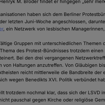
 Henryk M. Broder findet er hingegen „sehr mer
ganisationen haben sich dem Berliner Protestb
der letzten Juni-Woche angeschlossen, darunte
er
, ein Netzwerk von lesbischen Managerinnen
fältige Gruppen mit unterschiedlichen Themen d
 Thema des Protest-Bündnisses trotzdem einen
teinert. Bei den drei vergangenen Netzwerktref
m von Haltungen anzutreffen. Von Gläubigen bi
theisten reicht mittlerweile die Bandbreite der
ich wegen Benedikts XVI. Politik verbündet ha
ellt trotzdem nochmal klar, dass sich der LSVD i
nicht pauschal gegen Kirche oder religiöse Ge