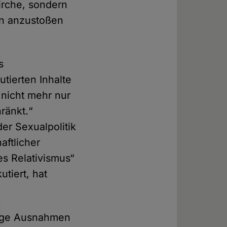
Kirche, sondern
en anzustoßen
s
tierten Inhalte
 nicht mehr nur
ränkt.“
er Sexualpolitik
aftlicher
es Relativismus“
tiert, hat
nige Ausnahmen