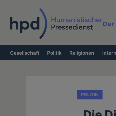
Direkt
zum
Inhalt
Der 
Vollt
Gesellschaft
Politik
Religionen
Inter
Hauptnavigation
POLITIK
„Die D