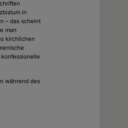
chriften
zbistum in
en – das scheint
lte man
s kirchlichen
umenische
 konfessionelle
en während des