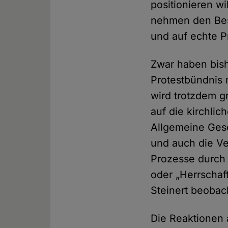
positionieren wi
nehmen den Bes
und auf echte 
Zwar haben bis
Protestbündnis 
wird trotzdem g
auf die kirchli
Allgemeine Gesc
und auch die Ve
Prozesse durch 
oder „Herrschaf
Steinert beobac
Die Reaktionen