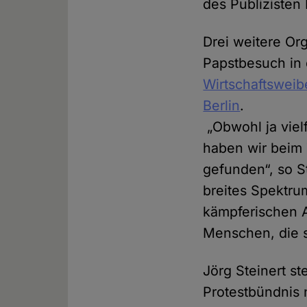
des Publizisten
Drei weitere Or
Papstbesuch in 
Wirtschaftsweib
Berlin
.
„Obwohl ja viel
haben wir beim
gefunden“, so S
breites Spektru
kämpferischen A
Menschen, die s
Jörg Steinert st
Protestbündnis 