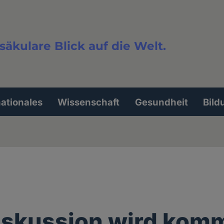
säkulare Blick auf die Welt.
extsuche
nationales
Wissenschaft
Gesundheit
Bild
iskussion wird kom