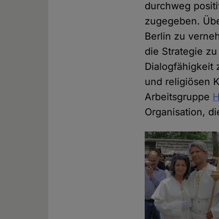
durchweg positiv
zugegeben. Übe
Berlin zu verneh
die Strategie zu
Dialogfähigkeit
und religiösen 
Arbeitsgruppe
H
Organisation, di