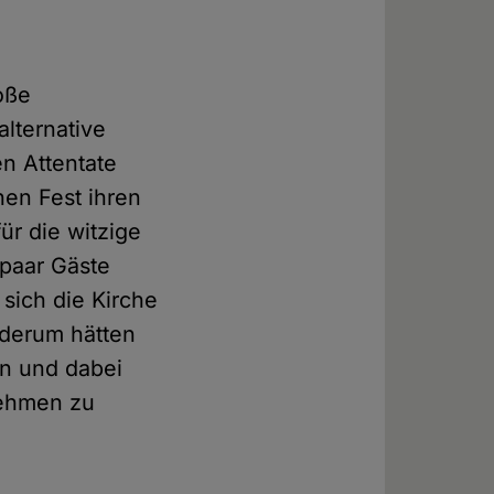
roße
lternative
n Attentate
hen Fest ihren
r die witzige
 paar Gäste
 sich die Kirche
ederum hätten
en und dabei
rnehmen zu