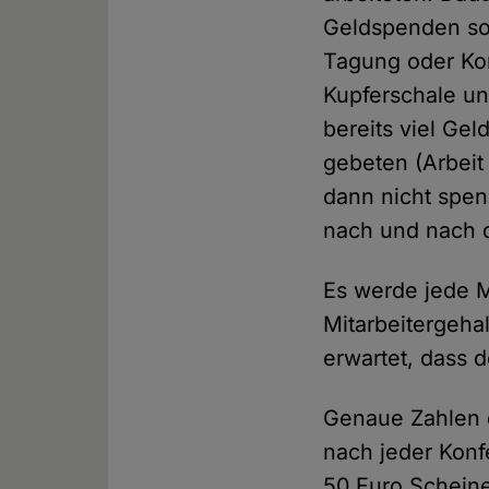
Geldspenden soz
Tagung oder Kon
Kupferschale u
bereits viel Ge
gebeten (Arbeit
dann nicht spen
nach und nach 
Es werde jede M
Mitarbeitergeha
erwartet, dass 
Genaue Zahlen d
nach jeder Konf
50 Euro Scheine