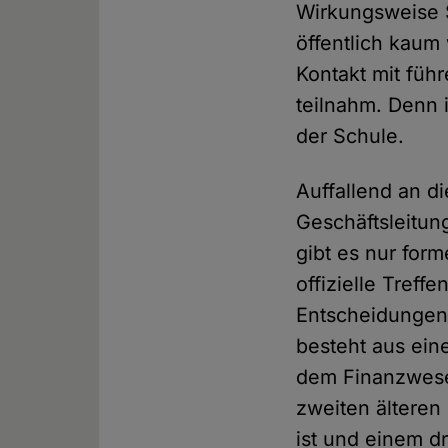
Wirkungsweise S
öffentlich kaum
Kontakt mit füh
teilnahm. Denn i
der Schule.
Auffallend an di
Geschäftsleitun
gibt es nur for
offizielle Treff
Entscheidungen 
besteht aus ein
dem Finanzwese
zweiten älteren
ist und einem d