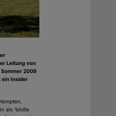
der
er Leitung von
it Sommer 2009
 ein Insider
n Kempten,
n als ‘bloße