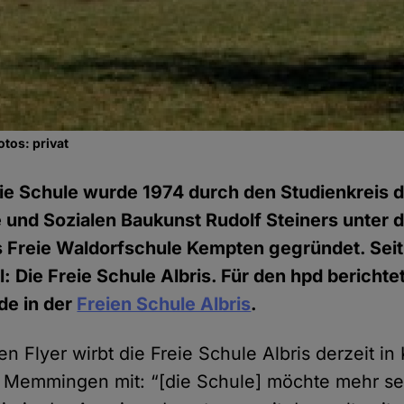
otos: privat
ie Schule wurde 1974 durch den Studienkreis 
und Sozialen Baukunst Rudolf Steiners unter d
s Freie Waldorfschule Kempten gegründet. Se
ll: Die Freie Schule Albris.
Für den hpd berichtet
de in der
Freien Schule Albris
.
en Flyer wirbt die Freie Schule Albris derzeit i
Memmingen mit: “[die Schule] möchte mehr sei