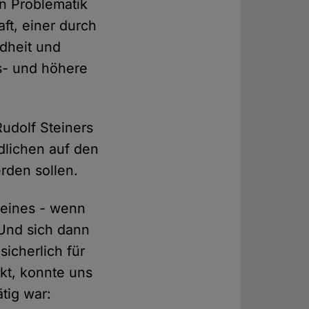
en Problematik
ft, einer durch
dheit und
lks- und höhere
udolf Steiners
ndlichen auf den
rden sollen.
 eines - wenn
 Und sich dann
icherlich für
kt, konnte uns
tig war: