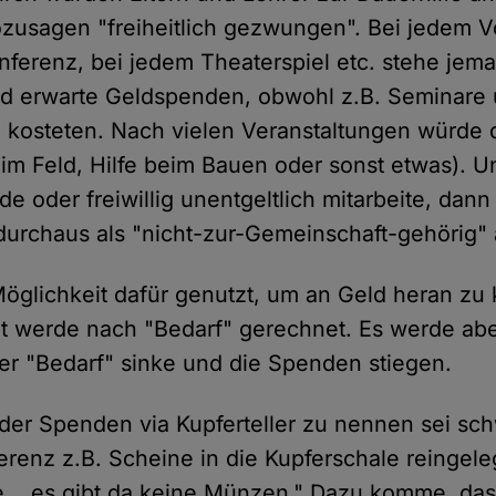
usagen "freiheitlich gezwungen". Bei jedem Vo
ferenz, bei jedem Theaterspiel etc. stehe jema
nd erwarte Geldspenden, obwohl z.B. Seminar
ld kosteten. Nach vielen Veranstaltungen würde 
 im Feld, Hilfe beim Bauen oder sonst etwas).
de oder freiwillig unentgeltlich mitarbeite, da
durchaus als "nicht-zur-Gemeinschaft-gehörig"
öglichkeit dafür genutzt, um an Geld heran z
lt werde nach "Bedarf" gerechnet. Es werde ab
der "Bedarf" sinke und die Spenden stiegen.
er Spenden via Kupferteller zu nennen sei schw
erenz z.B. Scheine in die Kupferschale reingele
... es gibt da keine Münzen." Dazu komme, das