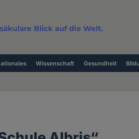
säkulare Blick auf die Welt.
extsuche
nationales
Wissenschaft
Gesundheit
Bild
 Schule Albris“