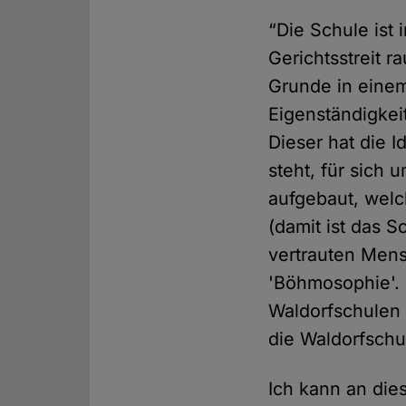
“Die Schule ist
Gerichtsstreit 
Grunde in einem 
Eigenständigkei
Dieser hat die 
steht, für sich
aufgebaut, wel
(damit ist das 
vertrauten Mens
'Böhmosophie'. E
Waldorfschulen 
die Waldorfschu
Ich kann an die