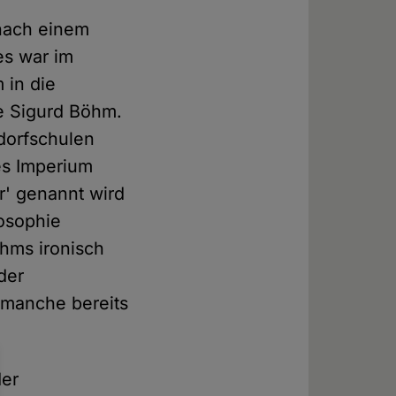
 nach einem
es war im
 in die
le Sigurd Böhm.
ldorfschulen
es Imperium
' genannt wird
posophie
hms ironisch
der
 manche bereits
der