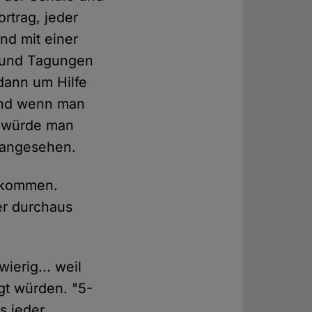
rtrag, jeder
nd mit einer
e und Tagungen
dann um Hilfe
 Und wenn man
nn würde man
 angesehen.
u kommen.
er durchaus
ierig... weil
gt würden. "5-
s jeder