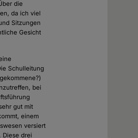
Über die
n, da ich viel
 und Sitzungen
ntliche Gesicht
eine
ie Schulleitung
vorgekommene?)
anzutreffen, bei
ftsführung
sehr gut mit
 kommt, einem
tswesen versiert
 Diese drei