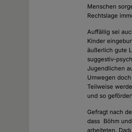
Menschen sorge
Rechtslage imme
Auffällig sei au
Kinder eingebun
äußerlich gute 
suggestiv-psych
Jugendlichen au
Umwegen doch ei
Teilweise werde
und so geförder
Gefragt nach der
dass Böhm und 
arbeiteten. Dad