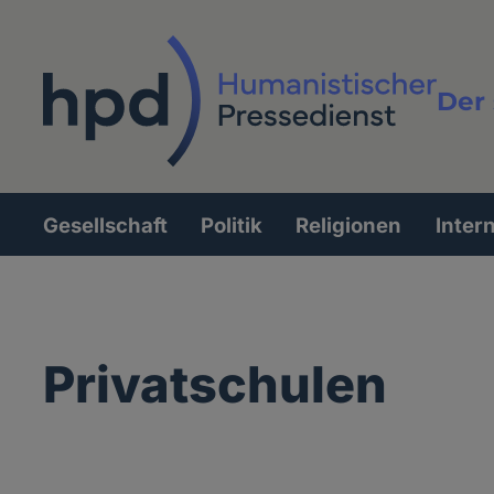
Direkt
zum
Inhalt
Der 
Vollt
Gesellschaft
Politik
Religionen
Inter
Hauptnavigation
Privatschulen