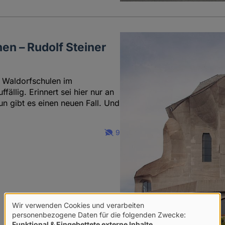
hen – Rudolf Steiner
 Waldorfschulen im
lig. Erinnert sei hier nur an
 gibt es einen neuen Fall. Und
9
Wir verwenden Cookies und verarbeiten
Verwendung
personenbezogene Daten für die folgenden Zwecke:
Funktional & Eingebettete externe Inhalte
.