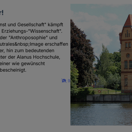
r!
nst und Gesellschaft" kämpft
 Erziehungs-"Wissenschaft".
 der "Anthroposophie" und
eutrales&nbsp;Image erschaffen
er, hin zum bedeutenden
gter der Alanus Hochschule,
teiner wie gewünscht
bescheinigt.
9