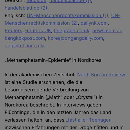
Deutsch:
focus.de
,
handelsblatt.de (1)
,
handelsblatt.de (2)
.
Englisch:
UN-Menschenrechtskommission (1)
,
UN-
Menschenrechtskommission (2)
,
dailynk.com
,
Reuters
,
Reuters UK
,
telegraph.co.uk
,
news.com.au
,
bangkokpost.com
,
koreajoongangdaily.com
,
english.hani.co.kr
.
„Methamphetamin-Epidemie“ in Nordkorea
In der akademischen Zeitschrift
North Korean Review
ist eine Studie erschienen, die die
besorgniserregende Verbreitung von
Methamphetamin („Meth“ oder „Crystal“) in
Nordkorea beschreibt. In Interviews gaben
Flüchtlinge, die in den letzten Jahren das Land
verlassen hatten, an, dass
„fast alle“ Teenager
inzwischen Erfahrungen mit der Droge hätten und in