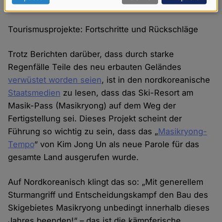
Restaurant“, aber trotzdem sehr teuer.
Daten
und
Tourismusprojekte: Fortschritte und Rückschläge
Cookies
Trotz Berichten darüber, dass durch starke
Regenfälle Teile des neu erbauten Geländes
verwüstet worden seien
, ist in den nordkoreanische
Staatsmedien
zu lesen, dass das Ski-Resort am
Masik-Pass (Masikryong) auf dem Weg der
Fertigstellung sei. Dieses Projekt scheint der
Führung so wichtig zu sein, dass das „
Masikryong-
Tempo
“ von Kim Jong Un als neue Parole für das
gesamte Land ausgerufen wurde.
Auf Nordkoreanisch klingt das so: „Mit generellem
Sturmangriff und Entscheidungskampf den Bau des
Skigebietes Masikryong unbedingt innerhalb dieses
Jahres beenden!“ – das ist die kämpferische