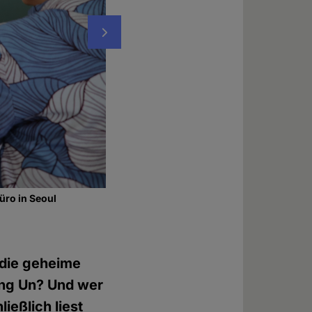
Nächstes
ro in Seoul
Der Autor (rechts) auf einer internationa
Foto: © NK Watch
 die geheime
ong Un? Und wer
ießlich liest