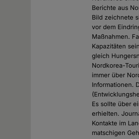
Berichte aus No
Bild zeichnete 
vor dem Eindrin
Maßnahmen. Fakt
Kapazitäten sei
gleich Hungersno
Nordkorea-Touri
immer über Nord
Informationen. D
(Entwicklungshe
Es sollte über e
erhielten. Jour
Kontakte im Lan
matschigen Geh