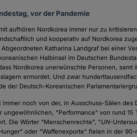
ndestag, vor der Pandemie
it aufhören Nordkorea immer nur zu kritisiere
undschaftlich und kooperativ auf Nordkorea zug
 Abgeordneten Katharina Landgraf bei einer Ve
 koreanischen Halbinsel im Deutschen Bundesta
dass Nordkorea unerwünschte Personen, samt i
nslagern ermordet. Und zwar hunderttausendfach
ende der Deutsch-Koreanischen Parlamentariergr
t immer noch von der, in Ausschuss-Sälen des
r ungewöhnlichen, "Performance" von rund 15
ert. Die Wörter "Menschenrechte", "
UN
-Untersu
Hunger" oder "Waffenexporte" fielen in der 90-