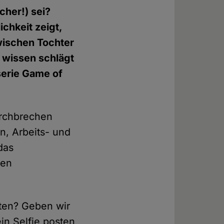
cher!) sei?
ichkeit zeigt,
wischen Tochter
 wissen schlägt
serie Game of
urchbrechen
n, Arbeits- und
das
ten
lten? Geben wir
in Selfie posten