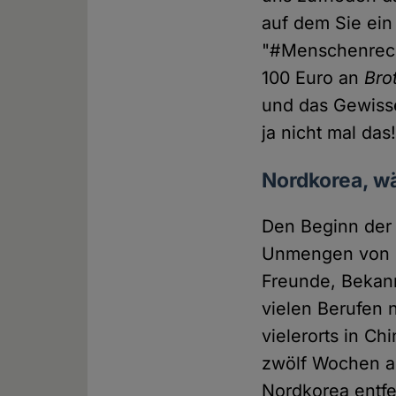
auf dem Sie ein
"#Menschenrech
100 Euro an
Brot
und das Gewisse
ja nicht mal das
Nordkorea, w
Den Beginn der 
Unmengen von M
Freunde, Bekann
vielen Berufen
vielerorts in C
zwölf Wochen ar
Nordkorea entfe