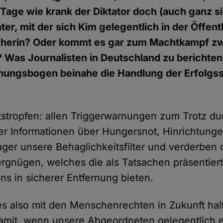
r Tage wie krank der Diktator doch (auch ganz si
er, mit der sich Kim gelegentlich in der Öffentl
cherin? Oder kommt es gar zum Machtkampf z
 Was Journalisten in Deutschland zu berichten
nungsbogen beinahe die Handlung der Erfolgs
stropfen: allen Triggerwarnungen zum Trotz d
r Informationen über Hungersnot, Hinrichtunge
ager unsere Behaglichkeitsfilter und verderben 
rgnügen, welches die als Tatsachen präsentier
ns in sicherer Entfernung bieten.
es also mit den Menschenrechten in Zukunft ha
amit, wenn unsere Abgeordneten gelegentlich e