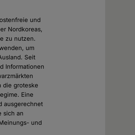
kostenfreie und
er Nordkoreas,
e zu nutzen.
erwenden, um
usland. Seit
d Informationen
hwarzmärkten
 die groteske
Regime. Eine
nd ausgerechnet
e sich an
 Meinungs- und