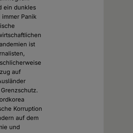
d ein dunkles
n immer Panik
tische
irtschaftlichen
andemien ist
rnalisten,
schlicherweise
ezug auf
 Ausländer
n Grenzschutz.
Nordkorea
sche Korruption
indern auf dem
mie und