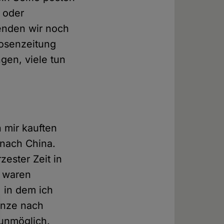
 oder
enden wir noch
losenzeitung
gen, viele tun
 mir kauften
nach China.
ester Zeit in
n waren
, in dem ich
enze nach
 unmöglich.