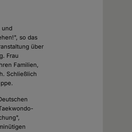
n und
ehen!", so das
ranstaltung über
g. Frau
hren Familien,
. Schließlich
uppe.
 Deutschen
 Taekwondo-
chung",
minütigen