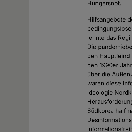
Hungersnot.
Hilfsangebote d
bedingungslose
lehnte das Regi
Die pandemiebe
den Hauptfeind 
den 1990er Jahr
über die Außenw
waren diese Inf
Ideologie Nordk
Herausforderung
Südkorea half na
Desinformation
Informationsfreih