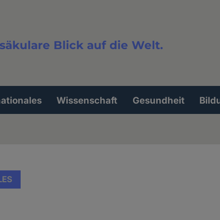
säkulare Blick auf die Welt.
extsuche
nationales
Wissenschaft
Gesundheit
Bild
LES