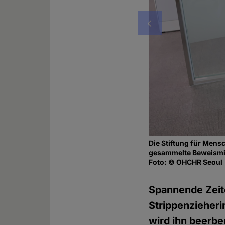
Vorheriges
Die Stiftung für Men
gesammelte Beweismitt
Foto: © OHCHR Seoul
Spannende Zeit
Strippenzieher
wird ihn beerben