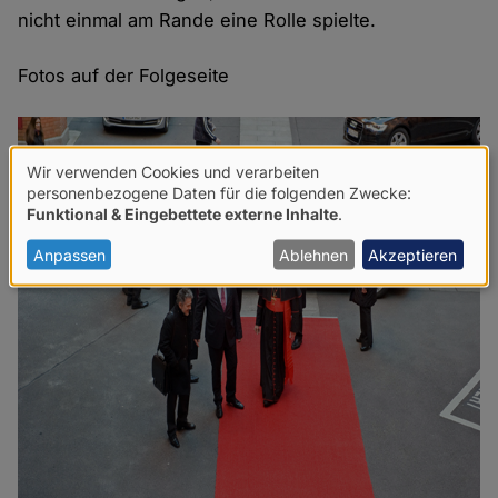
nicht einmal am Rande eine Rolle spielte.
Fotos auf der Folgeseite
Wir verwenden Cookies und verarbeiten
Verwendung
personenbezogene Daten für die folgenden Zwecke:
Funktional & Eingebettete externe Inhalte
.
von
personenbezogenen
Anpassen
Ablehnen
Akzeptieren
Daten
und
Cookies