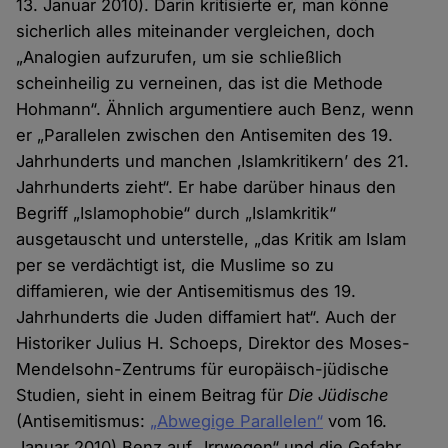
13. Januar 2010). Darin kritisierte er, man könne
sicherlich alles miteinander vergleichen, doch
„Analogien aufzurufen, um sie schließlich
scheinheilig zu verneinen, das ist die Methode
Hohmann“. Ähnlich argumentiere auch Benz, wenn
er „Parallelen zwischen den Antisemiten des 19.
Jahrhunderts und manchen ‚Islamkritikern’ des 21.
Jahrhunderts zieht“. Er habe darüber hinaus den
Begriff „Islamophobie“ durch „Islamkritik“
ausgetauscht und unterstelle, „das Kritik am Islam
per se verdächtigt ist, die Muslime so zu
diffamieren, wie der Antisemitismus des 19.
Jahrhunderts die Juden diffamiert hat“. Auch der
Historiker Julius H. Schoeps, Direktor des Moses-
Mendelsohn-Zentrums für europäisch-jüdische
Studien, sieht in einem Beitrag für
Die Jüdische
(Antisemitismus:
„Abwegige Parallelen“
vom 16.
Januar 2010) Benz auf „Irrwegen“ und die Gefahr