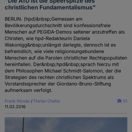
"Die AfD ist die Speerspitze des
christlichen Fundamentalismus"
BERLIN. (hpd)&nbsp;Gemessen am
Bevölkerungsdurchschnitt sind konfessionsfreie
Menschen auf PEGIDA-Demos seltener anzutreffen als
Christen, wie hpd-Redakteurin Daniela
Wakonigg&nbsp;unlängst darlegte, dennoch ist es
befremdlich, wie viele religionsungebundene
Menschen auf die Parolen christlicher Rechtspopulisten
hereinfallen. Der&nbsp;hpd&nbsp;sprach hierzu mit
dem Philosophen Michael Schmidt-Salomon, der die
Strategien des rechten christlichen Spektrums als
Vorstandssprecher der Giordano-Bruno-Stiftung
aufmerksam verfolgt.
Frank Nicolai
/
Florian Chefai
51
11.02.2016