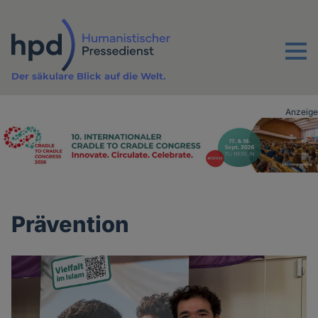
Direkt
zum
Inhalt
Menu
Der säkulare Blick auf die Welt.
Anzeige
Advertising
vor
Inhalt
Prävention