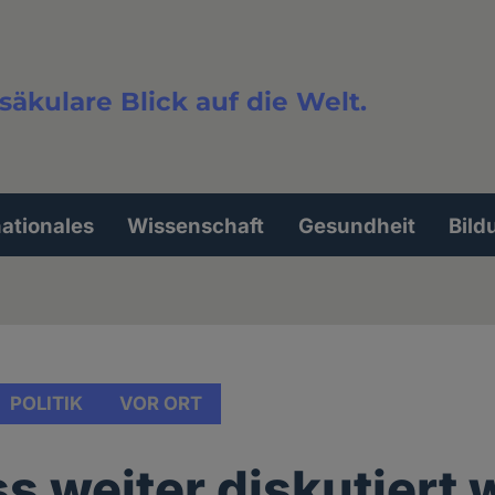
säkulare Blick auf die Welt.
extsuche
nationales
Wissenschaft
Gesundheit
Bild
POLITIK
VOR ORT
s weiter diskutiert