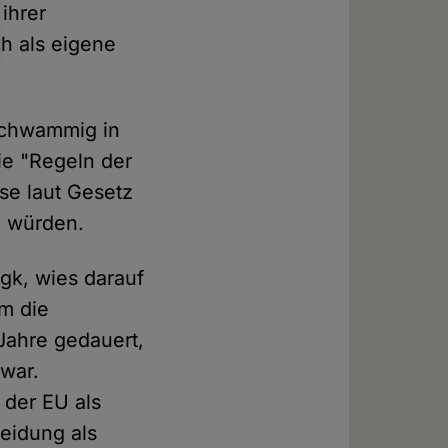
ihrer
h als eigene
 schwammig in
die "Regeln der
se laut Gesetz
n würden.
gk, wies darauf
um die
Jahre gedauert,
war.
 der EU als
eidung als