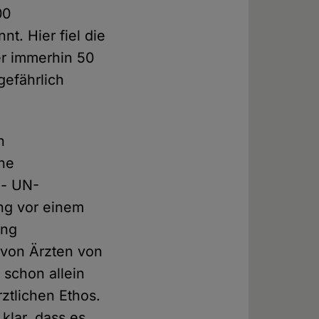
00
t. Hier fiel die
er immerhin 50
gefährlich
n
che
 - UN-
ng vor einem
ung
 von Ärzten von
 schon allein
rztlichen Ethos.
klar, dass es