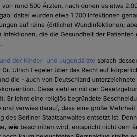
von rund 500 Ärzten, nach denen es etwa 2.0
gab; dabei wurden etwa 1.200 Infektionen genann
ungen auf reine (örtliche) Wundinfektionen; ab
 Infektionen, die die Gesundheit der Patienten 
.
and der Kinder- und Jugendärzte
sprach desse
Dr. Ulrich Fegeler über das Recht auf körperli
und die - auch von Deutschland unterzeichnete
konvention. Diese sieht er mit der Gesetzgebu
t. Er lehnt eine religiös begründete Beschneid
b und verwies darauf, dass eine große Mehrheit
 des Berliner Staatsanwaltes entsetzt ist. Denn
se,
wie
beschnitten wird, entspricht nicht dem ä
r noch kaum beleuchteten Perspektive stellte er 