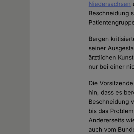
Niedersachsen
e
Beschneidung se
Patientengrupp
Bergen kritisie
seiner Ausgestal
ärztlichen Kuns
nur bei einer n
Die Vorsitzend
hin, dass es ber
Beschneidung vo
bis das Proble
Andererseits wi
auch vom Bundes