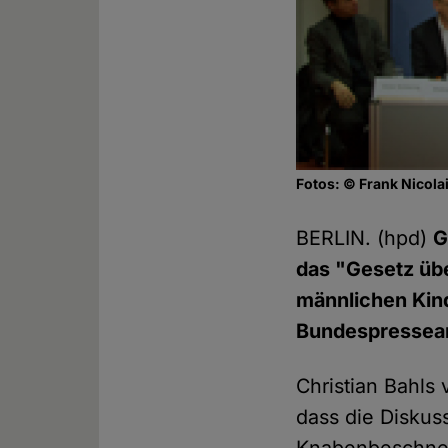
Fotos: © Frank Nicola
BERLIN. (hpd)
G
das "Gesetz üb
männlichen Kin
Bundespresseam
Christian Bahls
dass die Diskus