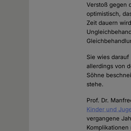
Verstoß gegen d
optimistisch, d
Zeit dauern wird
Ungleichbehand
Gleichbehandlun
Sie wies darauf
allerdings von d
Söhne beschneid
stehe.
Prof. Dr. Manfr
Kinder und Jug
vergangene Jah
Komplikationen 