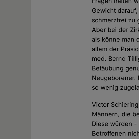
Fragen halten w
Gewicht darauf, 
schmerzfrei zu 
Aber bei der Zi
als könne man d
allem der Präsi
med. Bernd Tilli
Betäubung genut
Neugeborener. 
so wenig zugel
Victor Schierin
Männern, die be
Diese würden - 
Betroffenen ni