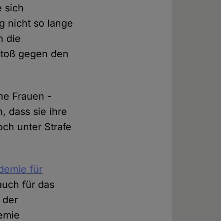
 sich
 nicht so lange
n die
stoß gegen den
che Frauen -
, dass sie ihre
ch unter Strafe
demie für
auch für das
 der
demie