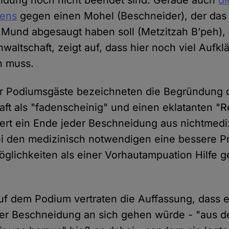
dung noch nicht beendet sind. Gerade auch
di
rens
gegen einen Mohel (Beschneider), der das 
Mund abgesaugt haben soll (Metzitzah B’peh), 
nwaltschaft, zeigt auf, dass hier noch viel Aufkl
n muss.
r Podiumsgäste bezeichneten die Begründung 
aft als "fadenscheinig" und einen eklatanten "R
ert ein Ende jeder Beschneidung aus nichtmedi
 den medizinisch notwendigen eine bessere Pr
glichkeiten als einer Vorhautampuation Hilfe 
uf dem Podium vertraten die Auffassung, dass e
er Beschneidung an sich gehen würde - "aus de