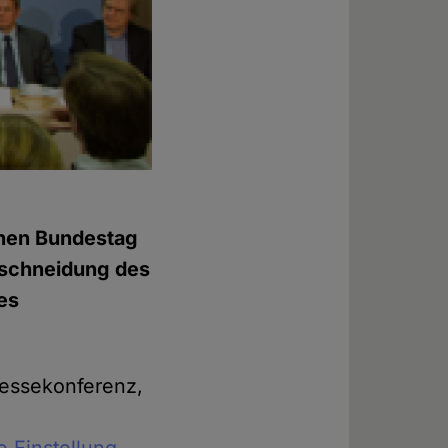
hen Bundestag
eschneidung des
es
ressekonferenz,