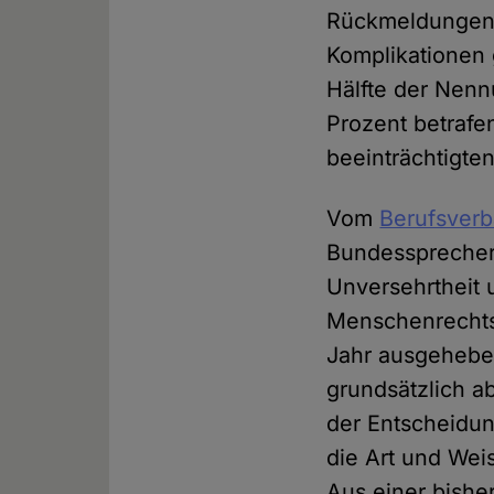
Rückmeldungen 
Komplikationen 
Hälfte der Nenn
Prozent betrafen
beeinträchtigten
Vom
Berufsverb
Bundessprecher 
Unversehrtheit 
Menschenrechts
Jahr ausgehebel
grundsätzlich a
der Entscheidung
die Art und Wei
Aus einer bishe