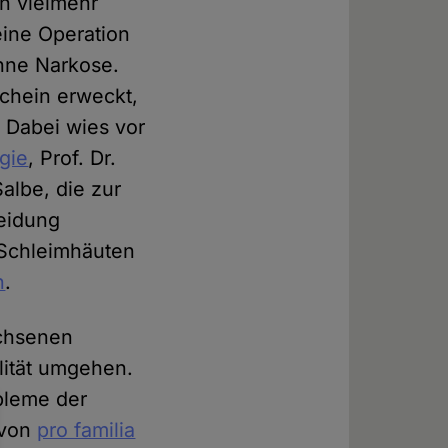
en vielmehr
eine Operation
ohne Narkose.
schein erweckt,
 Dabei wies vor
gie
, Prof. Dr.
albe, die zur
neidung
 Schleimhäuten
n
.
achsenen
lität umgehen.
obleme der
 von
pro familia