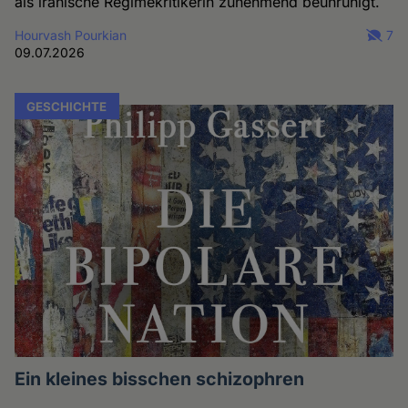
als iranische Regimekritikerin zunehmend beunruhigt.
Hourvash Pourkian
7
09.07.2026
GESCHICHTE
Ein kleines bisschen schizophren