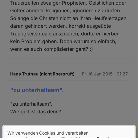
Trauerzeiten etwaiger Propheten, Geistlichen oder
Götter anderer Religionen, ignorieren zu dürfen.
Solange die Christen nicht an ihren Heulfeiertagen
daran gehindert werden, korrekt ausgeübte
Traurigkeitsrituale auszuüben, dürfte er hierbei
kein Problem geben. Doch warum so einfach,
wenn es auch komplizierter geht? :)
Hans Trutnau (nicht überprüft)
Fr. 16 Jan 2015 - 01:27
"zu unterhaltsam".
"zu unterhaltsam".
Wie geil ist das denn?
Die möglichen Implikationen - ich fasse es nicht!
Wir verwenden Cookies und verarbeiten