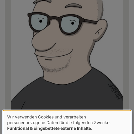
Wir verwenden Cookies und verarbeiten
Frank Nicolai
Verwendung
personenbezogene Daten für die folgenden Zwecke:
Funktional & Eingebettete externe Inhalte
.
Der Autor schreibt seit 2009 für den
hpd
. Er war
von