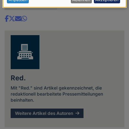
personenbezogenen
Diskussion anzeigen
Daten
und
Share
Cookies
news
Red.
Mit "Red." sind Artikel gekennzeichnet, die
redaktionell bearbeitete Pressemitteilungen
beinhalten.
Weitere Artikel des Autoren