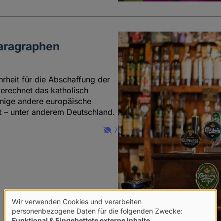
aragraphen
hrheit für die Abschaffung der
erechnet das katholisch
 einige andere europäische
t – unter anderem Deutschland.
7
Wir verwenden Cookies und verarbeiten
Verwendung
personenbezogene Daten für die folgenden Zwecke:
Funktional & Eingebettete externe Inhalte
.