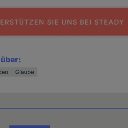
 über:
deo
Glaube