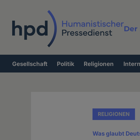
Direkt
zum
Inhalt
Der 
Vollt
Gesellschaft
Politik
Religionen
Inter
Hauptnavigation
RELIGIONEN
Was glaubt Deut