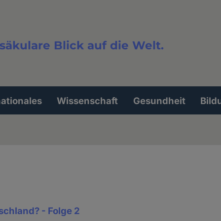
säkulare Blick auf die Welt.
extsuche
nationales
Wissenschaft
Gesundheit
Bild
schland? - Folge 2