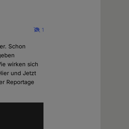
1
er. Schon
 geben
ie wirken sich
ier und Jetzt
er Reportage