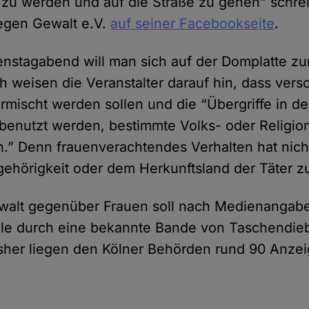
zu werden und auf die Straße zu gehen” schrei
egen Gewalt e.V.
auf seiner Facebookseite
.
nstagabend will man sich auf der Domplatte zu
ch weisen die Veranstalter darauf hin, dass ver
rmischt werden sollen und die “Übergriffe in d
u benutzt werden, bestimmte Volks- oder Religi
n.” Denn frauenverachtendes Verhalten hat nicht
gehörigkeit oder dem Herkunftsland der Täter zu
ewalt gegenüber Frauen soll nach Medienangab
hle durch eine bekannte Bande von Taschendie
sher liegen den Kölner Behörden rund 90 Anzei