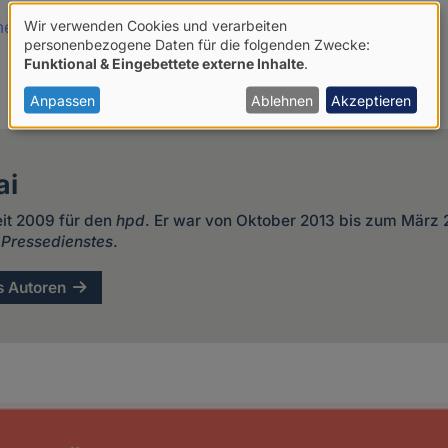
Wir verwenden Cookies und verarbeiten
mentare
Verwendung
personenbezogene Daten für die folgenden Zwecke:
Funktional & Eingebettete externe Inhalte
.
von
personenbezogenen
Anpassen
Ablehnen
Akzeptieren
Daten
und
ai
Cookies
eit 2009 für den
hpd
. Er war von Oktober 2013 bis zum März
 Pressedienstes
.
s Autoren