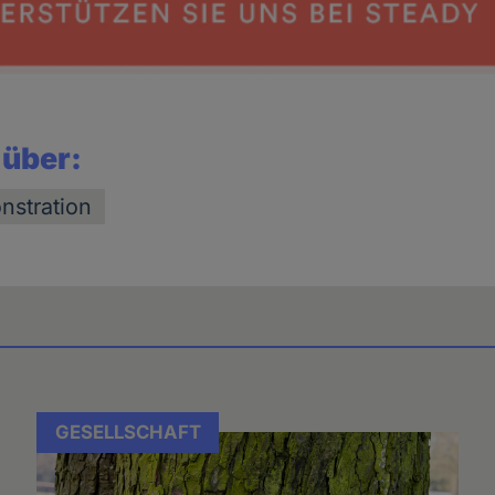
 über:
nstration
GESELLSCHAFT