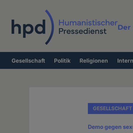
Direkt
zum
Inhalt
Der 
Vollt
Gesellschaft
Politik
Religionen
Inter
Hauptnavigation
GESELLSCHAFT
Demo gegen sexu