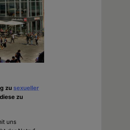
rg zu
sexueller
 diese zu
mit uns