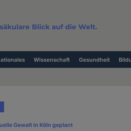
säkulare Blick auf die Welt.
extsuche
nationales
Wissenschaft
Gesundheit
Bild
elle Gewalt in Köln geplant