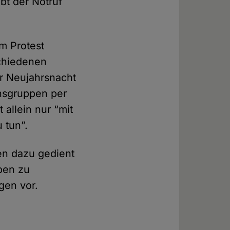
bt der Notruf
m Protest
schiedenen
er Neujahrsnacht
onsgruppen per
 allein nur “mit
 tun”.
en dazu gedient
ben zu
gen vor.