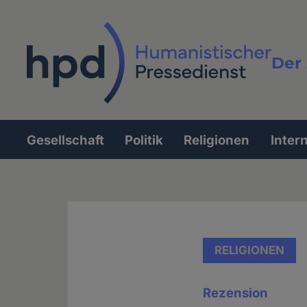
Direkt
zum
Inhalt
Der 
Vollt
Gesellschaft
Politik
Religionen
Inter
Hauptnavigation
RELIGIONEN
Rezension