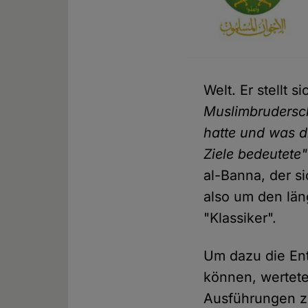
Welt. Er stellt s
Muslimbrudersc
hatte und was d
Ziele bedeutete"
al-Banna, der s
also um den län
"Klassiker".
Um dazu die En
können, wertete
Ausführungen z