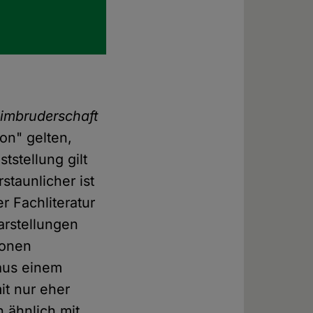
imbruderschaft
on" gelten,
tstellung gilt
staunlicher ist
r Fachliteratur
arstellungen
ionen
aus einem
it nur eher
 ähnlich mit