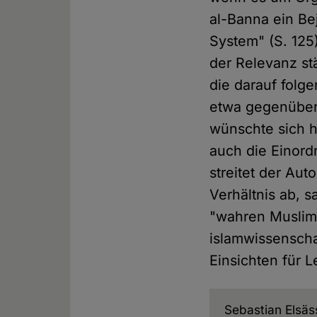
al-Banna ein Be
System" (S. 125
der Relevanz st
die darauf folg
etwa gegenüber
wünschte sich h
auch die Einord
streitet der Au
Verhältnis ab, s
"wahren Muslime
islamwissenschaf
Einsichten für L
Sebastian Elsäs