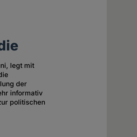
die
i, legt mit
die
klung der
ehr informativ
ur politischen