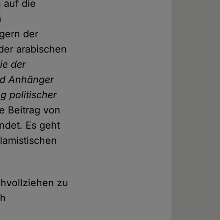
 auf die
n
egern der
der arabischen
ie der
nd Anhänger
g politischer
e Beitrag von
ndet. Es geht
slamistischen
hvollziehen zu
ch