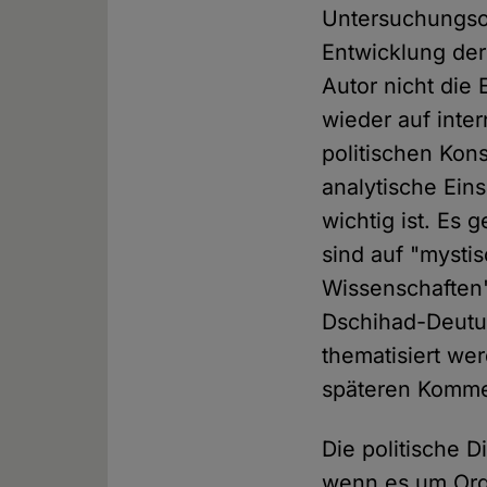
Untersuchungsob
Entwicklung de
Autor nicht die
wieder auf inte
politischen Kons
analytische Ein
wichtig ist. Es
sind auf "mystis
Wissenschaften"
Dschihad-Deutu
thematisiert wer
späteren Kommen
Die politische 
wenn es um Orga