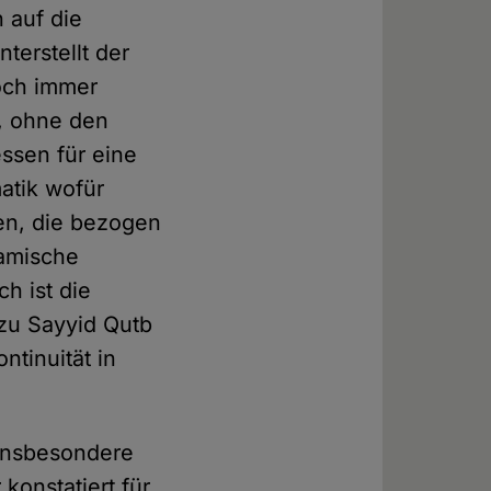
 auf die
terstellt der
doch immer
n, ohne den
essen für eine
atik wofür
nen, die bezogen
lamische
h ist die
zu Sayyid Qutb
ntinuität in
 insbesondere
konstatiert für