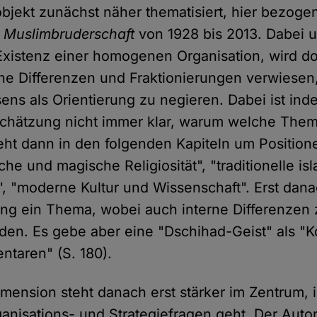
jekt zunächst näher thematisiert, hier bezogen
r
Muslimbruderschaft
von 1928 bis 2013. Dabei un
 Existenz einer homogenen Organisation, wird 
rne Differenzen und Fraktionierungen verwiese
ens als Orientierung zu negieren. Dabei ist ind
schätzung nicht immer klar, warum welche Them
 geht dann in den folgenden Kapiteln um Positio
che und magische Religiosität", "traditionelle is
, "moderne Kultur und Wissenschaft". Erst danac
ng ein Thema, wobei auch interne Differenzen 
den. Es gebe aber eine "Dschihad-Geist" als "Ko
taren" (S. 180).
Dimension steht danach erst stärker im Zentrum,
nisations- und Strategiefragen geht. Der Autor 