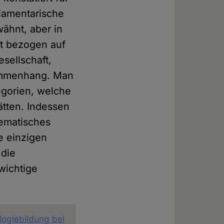
rlamentarische
wähnt, aber in
lt bezogen auf
sellschaft,
sammenhang. Man
egorien, welche
ätten. Indessen
lematisches
ie einzigen
 die
 wichtige
logiebildung bei