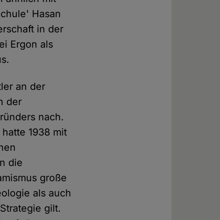
'Schule' Hasan
rschaft in der
ei Ergon als
us.
ler an der
n der
ründers nach.
hatte 1938 mit
inen
n die
lamismus große
eologie als auch
trategie gilt.