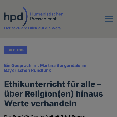
Direkt
zum
Inhalt
Menu
Der säkulare Blick auf die Welt.
BILDUNG
Ein Gespräch mit Martina Borgendale im
Bayerischen Rundfunk
Ethikunterricht für alle –
über Religion(en) hinaus
Werte verhandeln
Der
Bund für Geistesfreiheit (bfg) Bayern