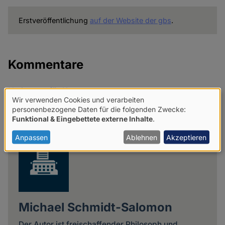
Erstveröffentlichung
auf der Website der gbs
.
Kommentare
Netiquette für Kommentare
Wir verwenden Cookies und verarbeiten
Verwendung
personenbezogene Daten für die folgenden Zwecke:
Share
Funktional & Eingebettete externe Inhalte
.
von
news
personenbezogenen
Anpassen
Ablehnen
Akzeptieren
Daten
und
Cookies
Michael Schmidt-Salomon
Der Autor ist freischaffender Philosoph und