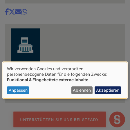
Share
news
Wir verwenden Cookies und verarbeiten
Kortizes
Verwendung
personenbezogene Daten für die folgenden Zwecke:
Funktional & Eingebettete externe Inhalte
.
von
Weitere Artikel der Autorin
personenbezogenen
Anpassen
Ablehnen
Akzeptieren
Daten
und
Cookies