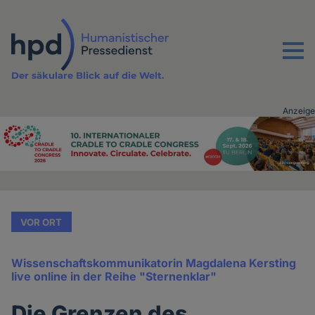
Direkt
zum
Inhalt
Menu
Der säkulare Blick auf die Welt.
Anzeige
Advertising
vor
Inhalt
VOR ORT
Wissenschaftskommunikatorin Magdalena Kersting
live online in der Reihe "Sternenklar"
Die Grenzen des