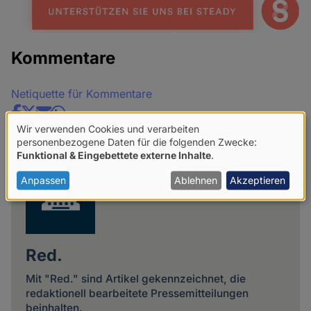
Kommentare
Netiquette für Kommentare
Share
Wir verwenden Cookies und verarbeiten
news
Verwendung
personenbezogene Daten für die folgenden Zwecke:
Funktional & Eingebettete externe Inhalte
.
von
personenbezogenen
Anpassen
Ablehnen
Akzeptieren
Daten
und
Cookies
Red.
Mit "Red." sind Artikel gekennzeichnet, die
redaktionell bearbeitete Pressemitteilungen
beinhalten.