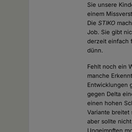
Sie unsere Kinde
einem Missvers
Die
STIKO
macht
Job. Sie gibt n
derzeit einfach
dünn.
Fehlt noch ein W
manche Erkenntn
Entwicklungen g
gegen Delta ein
einen hohen Sch
Variante breite
aber sollte nich
Ungeimpften mot