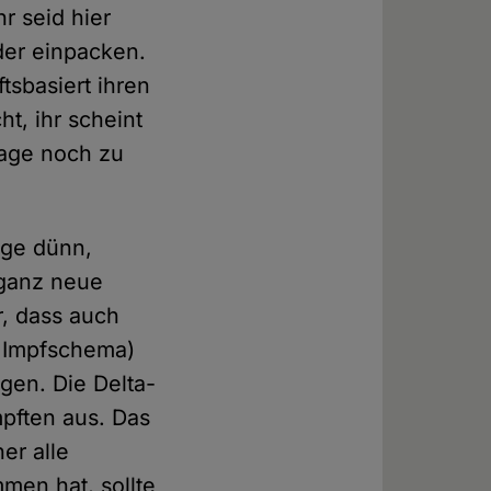
r seid hier
der einpacken.
tsbasiert ihren
t, ihr scheint
lage noch zu
lage dünn,
 ganz neue
r, dass auch
m Impfschema)
gen. Die Delta-
pften aus. Das
er alle
men hat, sollte