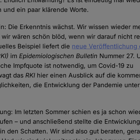
. Endlich Entwarnung? Es ist eindeutig mal wiede
 und ein paar klärende Worte.
hin: Die Erkenntnis wächst. Wir wissen wieder m
wir wären schön blöd, wenn wir darauf nicht r
elles Beispiel liefert die
neue Veröffentlichung
KI)
im
Epidemiologischen Bulletin
Nummer 27. U
lche Impfquote ist notwendig, um Covid-19 zu
 wagt das
RKI
hier einen Ausblick auf die komm
ichkeiten, die Entwicklung der Pandemie unter 
rung: Im letzten Sommer schien es ja schon wied
aufen – und anschließend stellte die Entwicklung
in den Schatten. Wir sind also gut beraten, gera