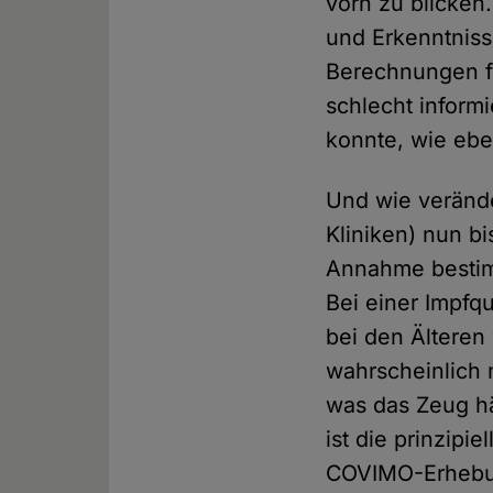
vorn zu blicken.
und Erkenntniss
Berechnungen fl
schlecht infor
konnte, wie ebe
Und wie verände
Kliniken) nun b
Annahme bestimm
Bei einer Impfq
bei den Älteren 
wahrscheinlich 
was das Zeug hä
ist die prinzipi
COVIMO-Erhebung