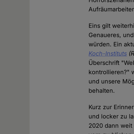
Horrorszenarien
Aufräumarbeiten
Eins gilt weiter
Genaueres, und 
würden. Ein aktu
Koch-Instituts
(R
Überschrift "We
kontrollieren?"
und unsere Mögl
behalten.
Kurz zur Erinne
und locker zu l
2020 dann weit 