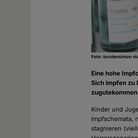
Foto: torstensimon vi
Eine hohe Impfq
Sich impfen zu l
zugutekommen w
Kinder und Juge
Impfschemata, n
stagnieren (viel