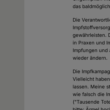
das baldmöglich
Die Verantwortl
Impfstoffversor
gewährleisten. 
in Praxen und I
Impfungen und a
wieder ändern.
Die Impfkampagn
Vielleicht habe
lassen. Meine s
wie falsch die 
("Tausende Tote!
bitte: Ärmel ho