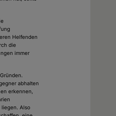
ie
pfung
iteren Helfenden
rch die
lungen immer
 Gründen.
fgegner abhalten
hen erkennen,
arien
 liegen. Also
chaffen, eine