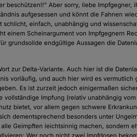
r beschützen!!" Aber sorry, liebe Impfgegner, ih
tändnis aufgesessen und könnt die Fahnen wie
 schlicht, einfach, unabhängig und wissenschaf
icht einem Scheinargument von Impfgegnern Rech
 für grundsolide endgültige Aussagen die Daten
ort zur Delta-Variante. Auch hier ist die Daten
is vorläufig, und auch hier wird es vermutlich
eben. Es ist zurzeit jedoch einigermaßen siche
e vollständige Impfung (relativ unabhängig vo
utz bietet, vor allem gegen schwere Erkrankun
t sich dementsprechend besonders unter Ungeim
t alle Geimpften leichtsinnig machen, sondern eh
ivieren: Wer noch nicht zwei Impfdosen bekom