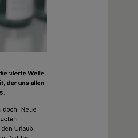
ie vierte Welle.
t, der uns allen
s.
ch doch. Neue
quoten
n den Urlaub.