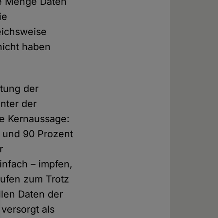
ine Menge Daten
ie
eichsweise
nicht haben
stung der
nter der
ie Kernaussage:
n und 90 Prozent
r
infach – impfen,
rufen zum Trotz
ellen Daten der
versorgt als