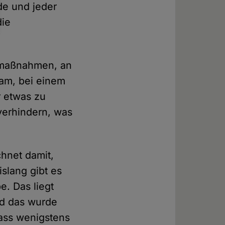
ede und jeder
die
emaßnahmen, an
sam, bei einem
r etwas zu
verhindern, was
chnet damit,
slang gibt es
e. Das liegt
nd das wurde
dass wenigstens