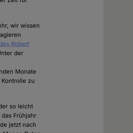
r Zeit für
ehr, wir wissen
eagieren
 des
Robert
nter der
enden Monate
Kontrolle zu
er so leicht
 das Frühjahr
de jetzt nach