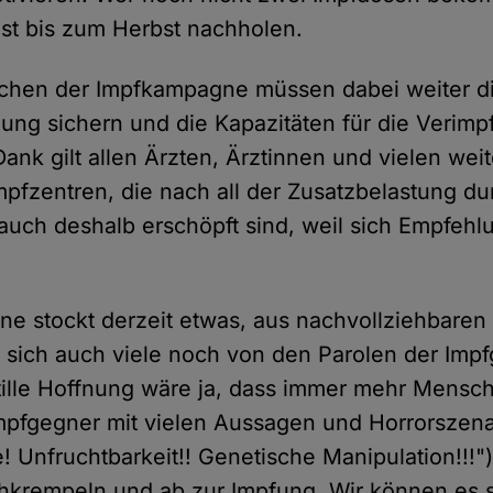
st bis zum Herbst nachholen.
ichen der Impfkampagne müssen dabei weiter d
gung sichern und die Kapazitäten für die Verim
Dank gilt allen Ärzten, Ärztinnen und vielen we
mpfzentren, die nach all der Zusatzbelastung du
uch deshalb erschöpft sind, weil sich Empfeh
e stockt derzeit etwas, aus nachvollziehbaren
n sich auch viele noch von den Parolen der Imp
tille Hoffnung wäre ja, dass immer mehr Mensc
Impfgegner mit vielen Aussagen und Horrorszen
 Unfruchtbarkeit!! Genetische Manipulation!!!")
chkrempeln und ab zur Impfung. Wir können es s