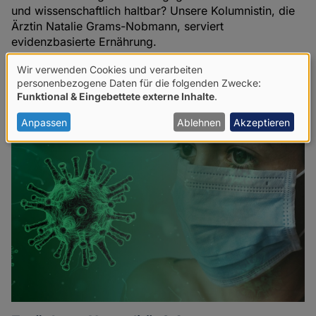
und wissenschaftlich haltbar? Unsere Kolumnistin, die
Ärztin Natalie Grams-Nobmann, serviert
evidenzbasierte Ernährung.
Natalie Grams-Nobmann
Wir verwenden Cookies und verarbeiten
Verwendung
31.03.2022
personenbezogene Daten für die folgenden Zwecke:
Funktional & Eingebettete externe Inhalte
.
von
personenbezogenen
Anpassen
Ablehnen
Akzeptieren
Daten
und
Cookies