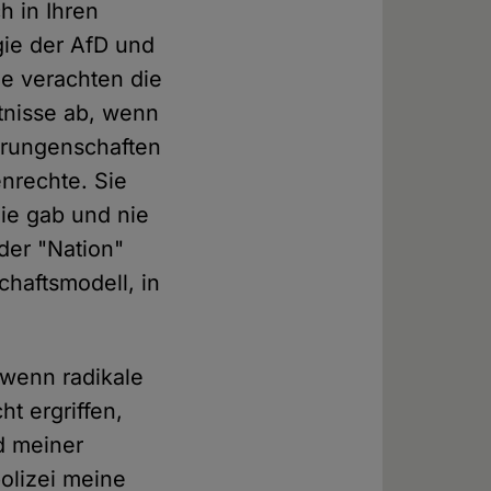
h in Ihren
gie der AfD und
de verachten die
ntnisse ab, wenn
Errungenschaften
nrechte. Sie
ie gab und nie
der "Nation"
chaftsmodell, in
 wenn radikale
t ergriffen,
d meiner
olizei meine