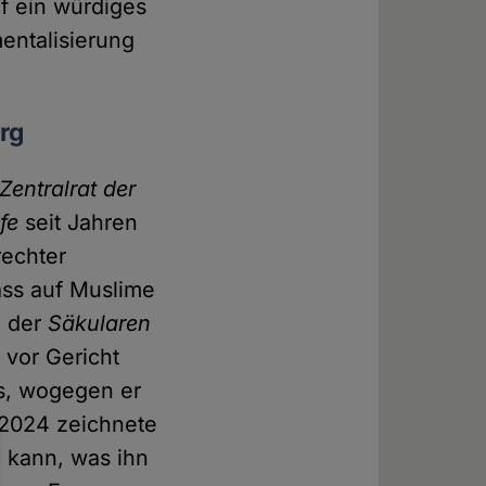
f ein würdiges
entalisierung
rg
Zentralrat der
fe
seit Jahren
rechter
ass auf Muslime
e der
Säkularen
 vor Gericht
ss, wogegen er
 2024 zeichnete
n kann, was ihn