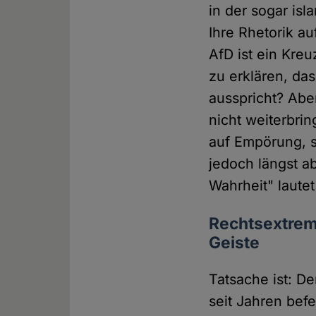
in der sogar isl
Ihre Rhetorik a
AfD ist ein Kre
zu erklären, das
ausspricht? Aber
nicht weiterbri
auf Empörung, 
jedoch längst a
Wahrheit" laute
Rechtsextrem
Geiste
Tatsache ist: D
seit Jahren bef