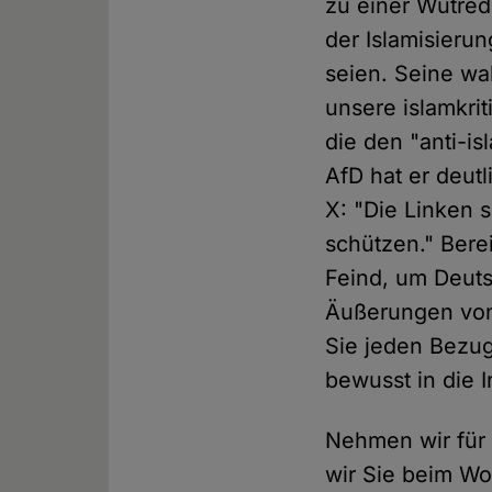
zu einer Wutrede
der Islamisieru
seien. Seine wa
unsere islamkrit
die den "anti-is
AfD hat er deut
X: "Die Linken s
schützen." Bere
Feind, um Deuts
Äußerungen von 
Sie jeden Bezug 
bewusst in die 
Nehmen wir für 
wir Sie beim Wo