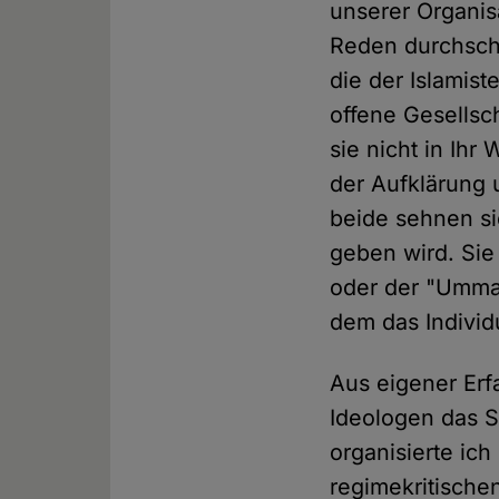
unserer Organisa
Reden durchsche
die der Islamist
offene Gesellsc
sie nicht in Ih
der Aufklärung 
beide sehnen si
geben wird. Sie
oder der "Umma"
dem das Individ
Aus eigener Erf
Ideologen das S
organisierte ic
regimekritische