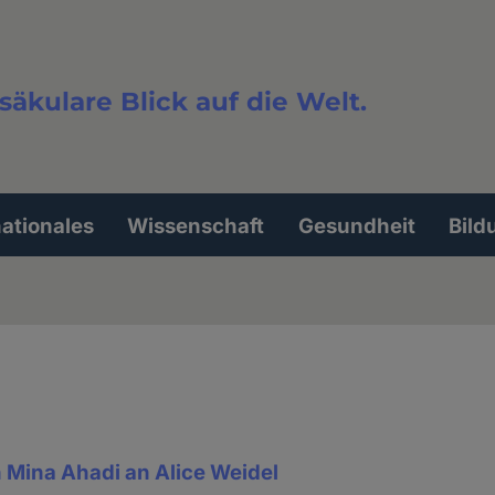
säkulare Blick auf die Welt.
extsuche
nationales
Wissenschaft
Gesundheit
Bild
n Mina Ahadi an Alice Weidel