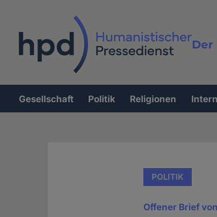
Direkt
zum
Inhalt
Der 
Vollt
Gesellschaft
Politik
Religionen
Inter
Hauptnavigation
POLITIK
Offener Brief vo