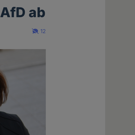
 AfD ab
12