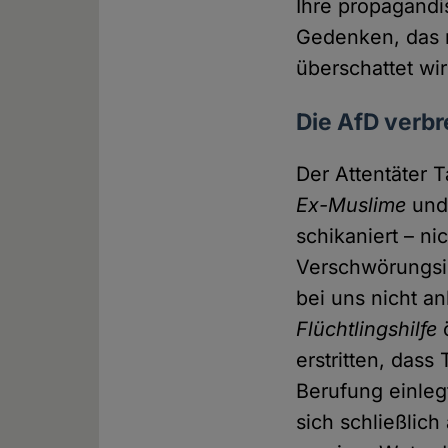
Ihre propagandi
Gedenken, das n
überschattet wir
Die AfD verbr
Der Attentäter 
Ex-Muslime
und
schikaniert – ni
Verschwörungsid
bei uns nicht a
Flüchtlingshilfe
ö
erstritten, das
Berufung einleg
sich schließlic