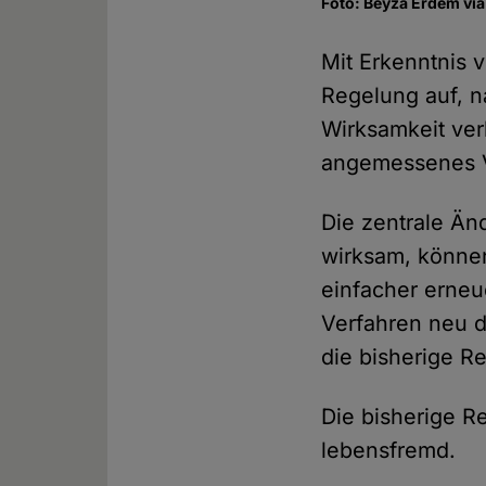
Foto: Beyza Erdem via
Mit Erkenntnis
Regelung auf, n
Wirksamkeit ver
angemessenes V
Die zentrale Än
wirksam, können
einfacher erneu
Verfahren neu d
die bisherige R
Die bisherige R
lebensfremd.