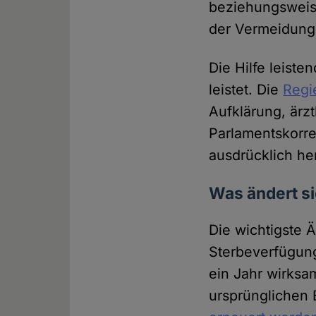
beziehungsweise
der Vermeidung 
Die Hilfe leiste
leistet. Die
Regi
Aufklärung, ärz
Parlamentskorr
ausdrücklich he
Was ändert si
Die wichtigste 
Sterbeverfügung
ein Jahr wirksam
ursprünglichen 