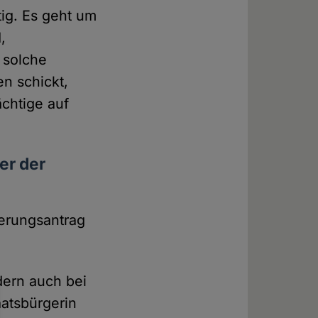
tig. Es geht um
,
 solche
n schickt,
chtige auf
er der
erungsantrag
dern auch bei
aatsbürgerin