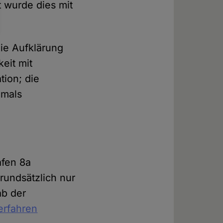
 wurde dies mit
die Aufklärung
keit mit
tion; die
hmals
afen 8a
rundsätzlich nur
ab der
erfahren