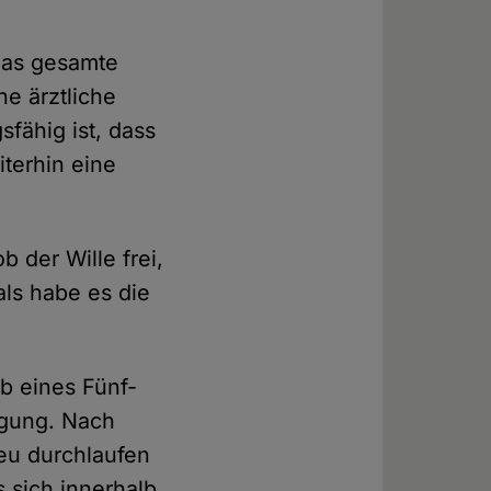
das gesamte
ne ärztliche
fähig ist, dass
iterhin eine
b der Wille frei,
 als habe es die
b eines Fünf-
ügung. Nach
eu durchlaufen
 sich innerhalb