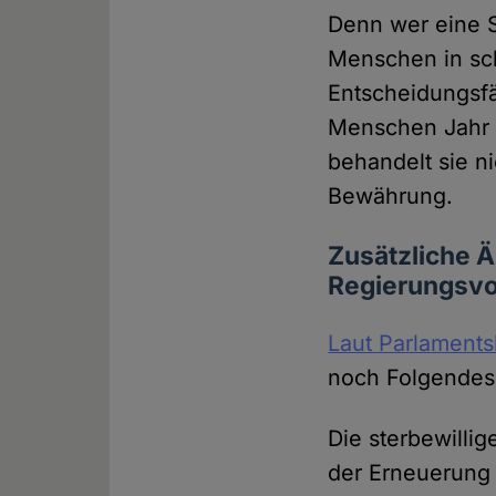
Denn wer eine St
Menschen in sch
Entscheidungsfä
Menschen Jahr f
behandelt sie n
Bewährung.
Zusätzliche 
Regierungsvo
Laut Parlament
noch Folgendes
Die sterbewilli
der Erneuerung 