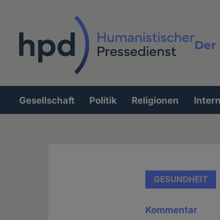
Direkt
zum
Inhalt
Der 
Vollt
Gesellschaft
Politik
Religionen
Inter
Hauptnavigation
GESUNDHEIT
Kommentar