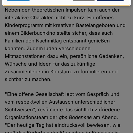
Daten
Neben den theoretischen Impulsen kam auch der
und
interaktive Charakter nicht zu kurz. Ein offenes
Cookies
Kinderprogramm mit kreativen Bastelangeboten und
einem Bilderbuchkino stellte sicher, dass auch
Familien den Nachmittag entspannt genießen
konnten. Zudem luden verschiedene
Mitmachstationen dazu ein, persönliche Gedanken,
Wünsche und Ideen für das zukünftige
Zusammenleben in Konstanz zu formulieren und
sichtbar zu machen.
"Eine offene Gesellschaft lebt vom Gespräch und
vom respektvollen Austausch unterschiedlicher
Sichtweisen", resümierte das sichtlich zufriedene
Organisationsteam der
gbs Bodensee
am Abend.
"Der heutige Tag hat eindrucksvoll bewiesen, wie
groß das Bedürfnis der Menschen in Konstanz ist,