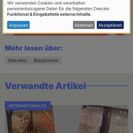
Wir verwenden Cookies und verarbeiten
Verwendung
personenbezogene Daten für die folgenden Zwecke:
Funktional & Eingebettete externe Inhalte
.
von
personenbezogenen
Anpassen
Ablehnen
Akzeptieren
Daten
und
Mehr lesen über:
Cookies
Marokko
Blasphemie
Verwandte Artikel
INTERNATIONALES