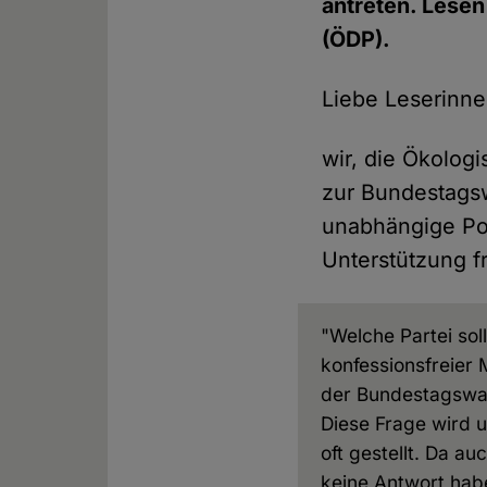
antreten. Lesen
(ÖDP).
Liebe Leserinn
wir, die Ökolog
zur Bundestagsw
unabhängige Pol
Unterstützung f
"Welche Partei soll
konfessionsfreier
der Bundestagswa
Diese Frage wird 
oft gestellt. Da au
keine Antwort hab