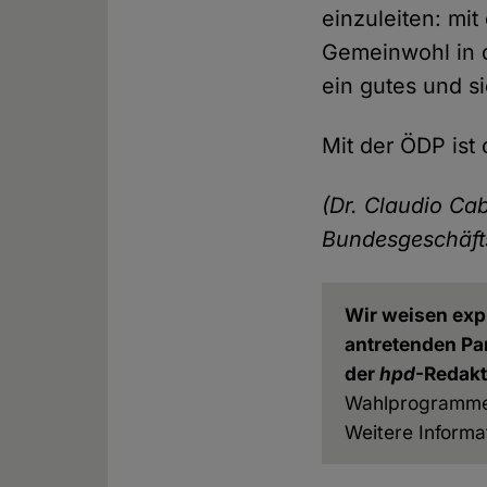
einzuleiten: mi
Gemeinwohl in 
ein gutes und s
Mit der ÖDP ist 
(Dr. Claudio Cab
Bundesgeschäfts
Wir weisen expl
antretenden Pa
der
hpd
-Redakt
Wahlprogramme a
Weitere Informa