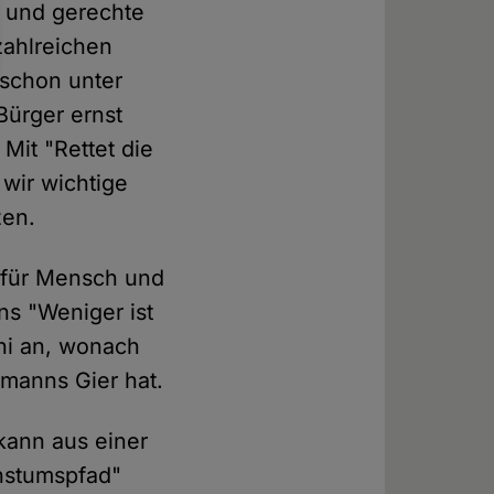
 und gerechte
zahlreichen
schon unter
Bürger ernst
Mit "Rettet die
wir wichtige
zen.
 für Mensch und
ns "Weniger ist
hi an, wonach
rmanns Gier hat.
kann aus einer
hstumspfad"