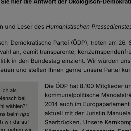
 Sie hier die Antwort der Ökologisch-Demokrat
en und Leser des
Humanistischen Pressedienste
isch-Demokratische Partei (ÖDP), treten am 26.
ahl an, damit transparente, konzernspendenfre
itik in den Bundestag einzieht. Wir würden uns
reuen und stellen Ihnen gerne unsere Partei kur
Die ÖDP hat 8.100 Mitglieder u
 ich als
kommunalpolitische Mandatsträge
 Mensch bei
2014 auch im Europaparlament 
hl wählen?"
aktuell mit der Juristin Manuel
uns beim
hpd
ch wir darauf
Saarbrücken. Unsere Kernkom
en, geben wir