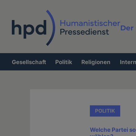
Direkt
zum
Inhalt
Der 
Vollt
Gesellschaft
Politik
Religionen
Inter
Hauptnavigation
POLITIK
Welche Partei so