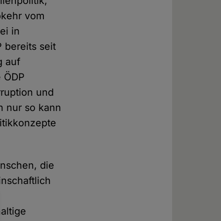
ienpolitik,
kehr vom
ei in
bereits seit
g auf
e ÖDP
ruption und
n nur so kann
itikkonzepte
nschen, die
nschaftlich
altige