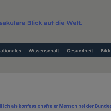
säkulare Blick auf die Welt.
extsuche
nationales
Wissenschaft
Gesundheit
Bild
ll ich als konfessionsfreier Mensch bei der Bund