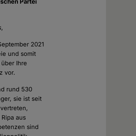
ischen Partei
s
,
 September 2021
ie und somit
 über Ihre
z vor.
nd rund 530
r, sie ist seit
vertreten,
a Ripa aus
petenzen sind