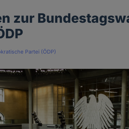
en zur Bundestagsw
 ÖDP
ratische Partei (ÖDP)