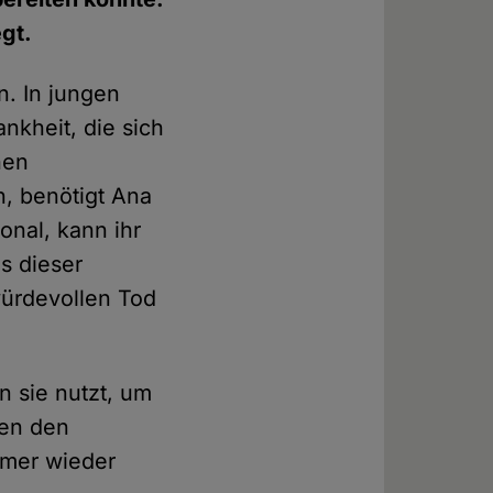
gt.
n. In jungen
nkheit, die sich
hen
n, benötigt Ana
nal, kann ihr
s dieser
würdevollen Tod
en sie nutzt, um
gen den
immer wieder