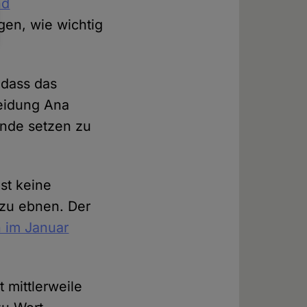
nd
gen, wie wichtig
 dass das
heidung Ana
Ende setzen zu
ist keine
azu ebnen. Der
 im Januar
 mittlerweile