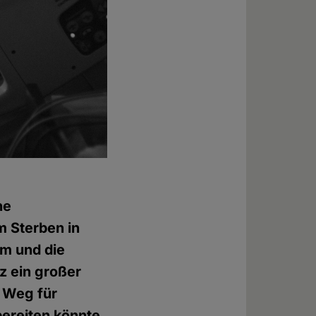
he
 Sterben in
um und die
z ein großer
n Weg für
ereiten könnte.