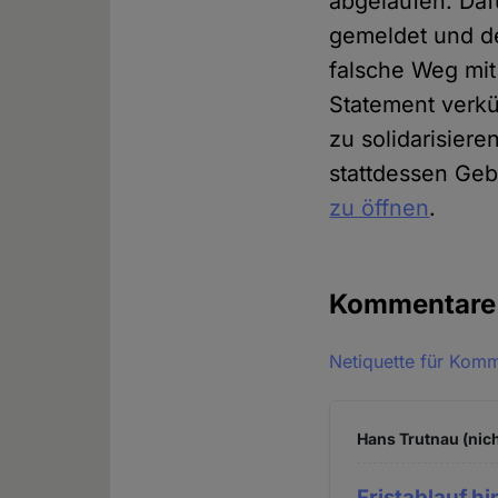
abgelaufen. Daf
gemeldet und den
falsche Weg mit
Statement verkü
zu solidarisiere
stattdessen Ge
zu öffnen
.
Kommentar
Netiquette für Kom
Hans Trutnau (nich
Fristablauf hi