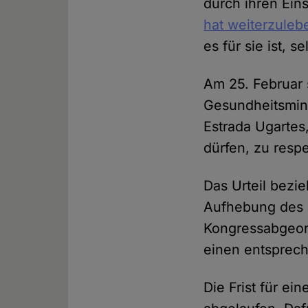
durch ihren Eins
hat weiterzuleb
es für sie ist, 
Am 25. Februar 
Gesundheitsmini
Estrada Ugartes
dürfen, zu respe
Das Urteil bezie
Aufhebung des 
Kongressabgeo
einen entsprec
Die Frist für ei