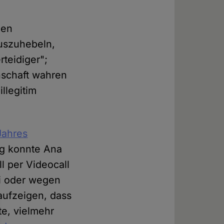
hen
auszuhebeln,
rteidiger";
nschaft wahren
illegitim
Jahres
ng konnte Ana
l per Videocall
ei oder wegen
aufzeigen, dass
te, vielmehr