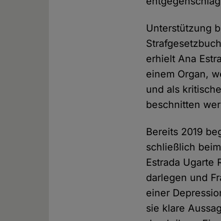
entgegenschlägt
Unterstützung b
Strafgesetzbuche
erhielt Ana Estr
einem Organ, we
und als kritisch
beschnitten we
Bereits 2019 be
schließlich bei
Estrada Ugarte 
darlegen und Fr
einer Depressio
sie klare Aussa