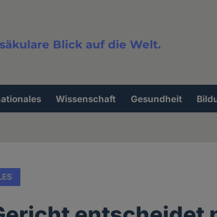
säkulare Blick auf die Welt.
extsuche
nationales
Wissenschaft
Gesundheit
Bild
LES
Gericht entscheidet 