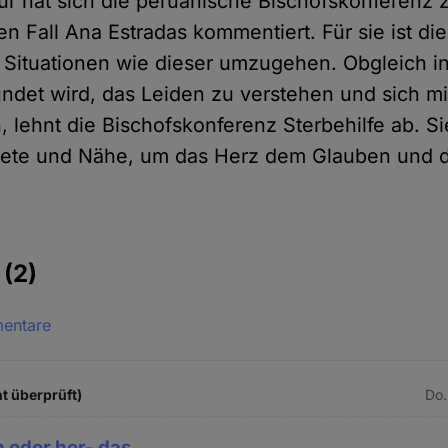
ür hat sich die peruanische Bischofskonferenz 
 Fall Ana Estradas kommentiert. Für sie ist die
 Situationen wie dieser umzugehen. Obgleich i
ndet wird, das Leiden zu verstehen und sich mit
n, lehnt die Bischofskonferenz Sterbehilfe ab. Si
bete und Nähe, um das Herz dem Glauben und 
e
(2)
mentare
t überprüft)
Do.
n oder her- das