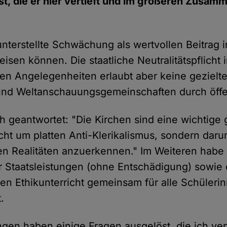
t, die er hier vertieft und im größeren Zusa
unterstellte Schwächung als wertvollen Beitrag 
isen können. Die staatliche Neutralitätspflicht i
hen Angelegenheiten erlaubt aber keine geziel
und Weltanschauungsgemeinschaften durch öffen
h geantwortet: "Die Kirchen sind eine wichtige g
icht um platten Anti-Klerikalismus, sondern daru
hen Realitäten anzuerkennen." Im Weiteren habe
 Staatsleistungen (ohne Entschädigung) sowie
n Ethikunterricht gemeinsam für alle Schüleri
.
en haben einige Fragen ausgelöst, die ich vert