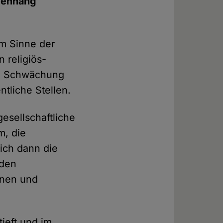
mmenhang
im Sinne der
n religiös-
te Schwächung
tliche Stellen.
esellschaftliche
m, die
 ich dann die
 den
nnen und
ieft und im