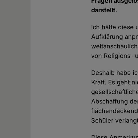
Fragen ausgelös
darstellt.
Ich hätte diese 
Aufklärung anpre
weltanschaulic
von Religions- 
Deshalb habe ic
Kraft. Es geht n
gesellschaftlic
Abschaffung der
flächendeckende
Schüler verlangt
Diese Anmerkung