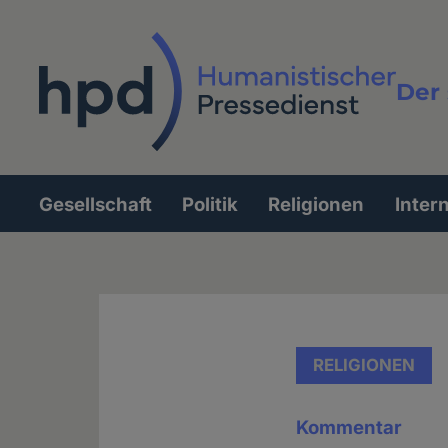
Direkt
zum
Inhalt
Der 
Vollt
Gesellschaft
Politik
Religionen
Inter
Hauptnavigation
RELIGIONEN
Kommentar