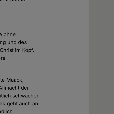
ie ohne
ung und des
Christ im Kopf.
ere
tte Maack,
Allmacht der
tlich schwächer
ank geht auch an
ndlich