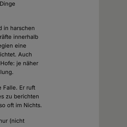
 Dinge
nd in harschen
äfte innerhalb
egien eine
ichtet. Auch
 Hofe: je näher
lung.
 Falle. Er ruft
es zu berichten
o oft im Nichts.
nur (nicht