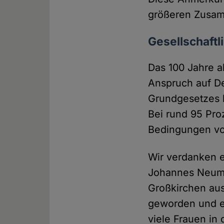
größeren Zusam
Gesellschaft
Das 100 Jahre al
Anspruch auf De
Grundgesetzes h
Bei rund 95 Pro
Bedingungen vor
Wir verdanken e
Johannes Neuma
Großkirchen au
geworden und ei
viele Frauen in