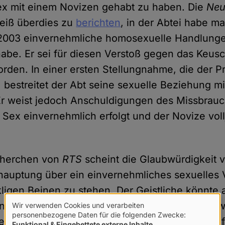
ex mit einem Novizen gehabt zu haben. Die
Neu
eiß überdies zu
berichten
, in der Abtei habe m
2003 einvernehmliche homosexuelle Handlung
be. Er sei für diesen Verstoß gegen das Keus
orden. In einer ersten Stellungnahme, die der 
s, bestreitet der Abt seine sexuelle Beziehung 
Er weist jedoch Anschuldigungen des Missbrau
er Sex einvernehmlich erfolgt und der Novize vo
herchen von
RTS
scheint die Glaubwürdigkeit 
uptung über ein einvernehmliches sexuelles V
ligen Beinen zu stehen. Der Geistliche könnte a
en Novizen zum Geschlechtsverkehr sogar gez
Wir verwenden Cookies und verarbeiten
Verwendung
personenbezogene Daten für die folgenden Zwecke:
e Opfer habe die Vorwürfe gegenüber
RTS
tele
Funktional & Eingebettete externe Inhalte
.