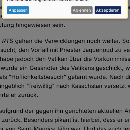
von
e aber anonym bleiben und sich nicht weiter äuße
personenbezogenen
Anpassen
Ablehnen
Akzeptieren
ell bewiesen ist, soll an dieser Stelle auf die
Daten
tung hingewiesen sein.
und
Cookies
n
RTS
gehen die Verwicklungen noch weiter. So
rsucht, den Vorfall mit Priester Jaquenoud zu ve
habe jedoch den Vatikan über die Vorkommnisse
 wurde ein Gesandter des Vatikans geschickt, w
l als "Höflichkeitsbesuch" getarnt wurde. Nach 
ngeblich "freiwillig" nach Kasachstan versetzt 
rte er zurück.
aufgrund der gegen ihn gerichteten aktuellen 
urück. Besonders pikant ist hierbei, dass er er
r von Saint-Maurice tätig war. Und das auch led