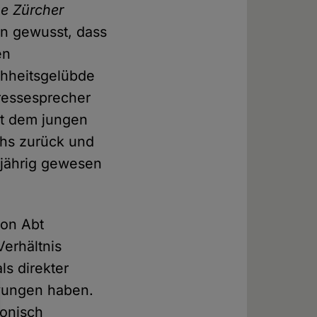
e Zürcher
an gewusst, dass
en
chheitsgelübde
Pressesprecher
mit dem jungen
chs zurück und
lljährig gewesen
von Abt
erhältnis
ls direkter
wungen haben.
fonisch