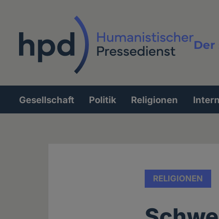
Direkt
zum
Inhalt
Der 
Vollt
Gesellschaft
Politik
Religionen
Inter
Hauptnavigation
RELIGIONEN
Schwei