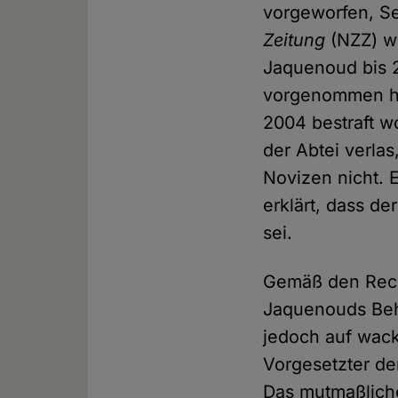
vorgeworfen, S
Zeitung
(NZZ) w
Jaquenoud bis 
vorgenommen ha
2004 bestraft w
der Abtei verla
Novizen nicht. 
erklärt, dass d
sei.
Gemäß den Rec
Jaquenouds Beha
jedoch auf wack
Vorgesetzter d
Das mutmaßlich