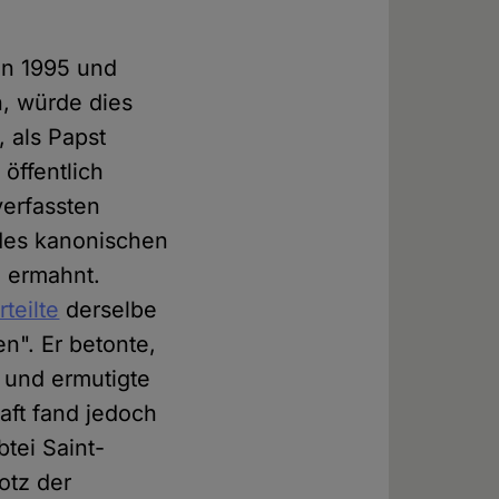
en 1995 und
n, würde dies
, als Papst
öffentlich
verfassten
 des kanonischen
) ermahnt.
rteilte
derselbe
n". Er betonte,
 und ermutigte
aft fand jedoch
tei Saint-
otz der