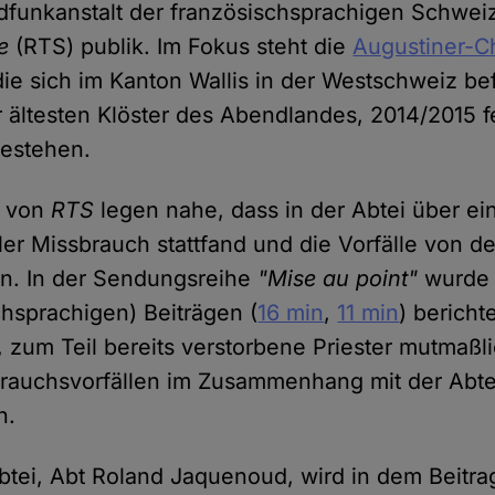
dfunkanstalt der französischsprachigen Schwe
e
(RTS) publik. Im Fokus steht die
Augustiner-C
die sich im Kanton Wallis in der Westschweiz bef
er ältesten Klöster des Abendlandes, 2014/2015 fe
Bestehen.
n von
RTS
legen nahe, dass in der Abtei über ei
er Missbrauch stattfand und die Vorfälle von de
en. In der Sendungsreihe
"Mise au point"
wurde 
chsprachigen) Beiträgen (
16 min
,
11 min
) bericht
 zum Teil bereits verstorbene Priester mutmaßli
rauchsvorfällen im Zusammenhang mit der Abte
n.
btei, Abt Roland Jaquenoud, wird in dem Beitr