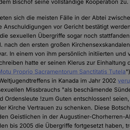
 dem Bischof seine vollständige Kooperation zu.
eten sich die meisten Fälle in der Abtei zwisch
ie Anschuldigungen vor Gericht bestätigt werde
die sexuellen Übergriffe sogar noch stattfanden
I. nach den ersten großen Kirchensexskandalen 
ar. In einem von ihm persönlich initiierten und 
chreiben hatte er seinen Klerus zur Einhaltung
Motu Proprio Sacramentorum Sanctitatis Tutela
"
Weltjugendtreffens in Kanada im Jahr 2002
veru
 sexuellen Missbrauchs "als beschämende Sünde
nd Ordensleute !zum Guten entschlossen! seien,
der Kirche Vertrauen zu schenken. Diese Botsch
den Geistlichen in der Augustiner-Chorherren-Ab
len bis 2005 die Übergriffe fortgesetzt haben, tr