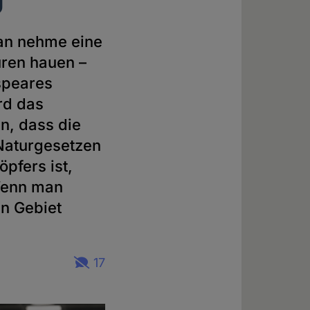
an nehme eine
uren hauen –
speares
rd das
n, dass die
Naturgesetzen
öpfers ist,
 Wenn man
in Gebiet
17