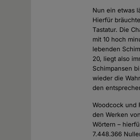
Nun ein etwas lä
Hierfür bräucht
Tastatur. Die Ch
mit 10 hoch min
lebenden Schim
20, liegt also 
Schimpansen bi
wieder die Wahrs
den entspreche
Woodcock und Fa
den Werken von
Wörtern – hierf
7.448.366 Nulle