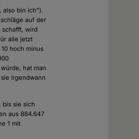
 also bin ich").
nschläge auf der
 schafft, wird
r alle jetzt
 10 hoch minus
000
 würde, hat man
s sie irgendwann
bis sie sich
en aus 884.647
e 1 mit