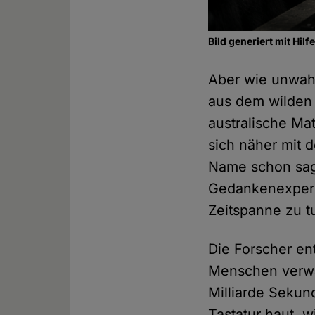
Bild generiert mit Hil
Aber wie unwahr
aus dem wilden
australische Ma
sich näher mit 
Name schon sagt
Gedankenexperim
Zeitspanne zu t
Die Forscher en
Menschen verwa
Milliarde Sekun
Tastatur haut, w