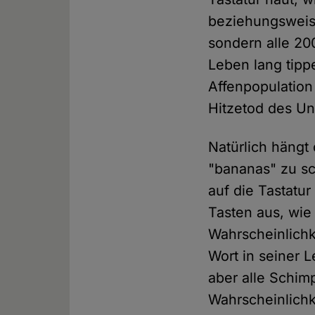
beziehungsweise
sondern alle 20
Leben lang tipp
Affenpopulation
Hitzetod des Un
Natürlich hängt
"bananas" zu sc
auf die Tastatu
Tasten aus, wie 
Wahrscheinlichk
Wort in seiner L
aber alle Schi
Wahrscheinlichke