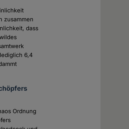
nlichkeit
sen zusammen
lichkeit, dass
wildes
esamtwerk
ediglich 6,4
rdammt
Schöpfers
Chaos Ordnung
pfers
 Woodcock und