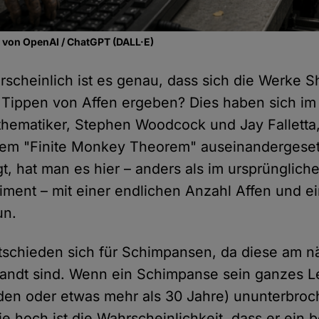
fe von OpenAI / ChatGPT (DALL·E)
scheinlich ist es genau, dass sich die Werke 
 Tippen von Affen ergeben? Dies haben sich im
thematiker, Stephen Woodcock und Jay Falletta,
dem "Finite Monkey Theorem" auseinandergeset
, hat man es hier – anders als im ursprünglich
ent – mit einer endlichen Anzahl Affen und ei
un.
tschieden sich für Schimpansen, da diese am n
ndt sind. Wenn ein Schimpanse sein ganzes Le
den oder etwas mehr als 30 Jahre) ununterbroc
ie hoch ist die Wahrscheinlichkeit, dass er ein