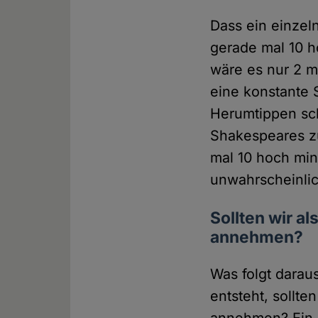
Dass ein einzeln
gerade mal 10 
wäre es nur 2 m
eine konstante
Herumtippen sc
Shakespeares zu
mal 10 hoch mi
unwahrscheinlic
Sollten wir a
annehmen?
Was folgt darau
entsteht, sollte
annehmen? Ein 