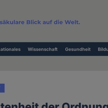
säkulare Blick auf die Welt.
extsuche
nationales
Wissenschaft
Gesundheit
Bild
T
ltenheit der Ordnun