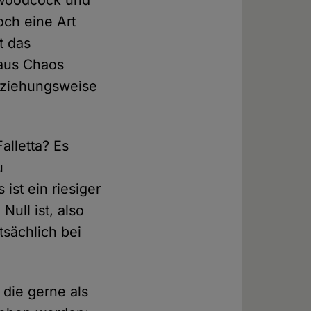
och eine Art
t das
aus Chaos
eziehungsweise
lletta? Es
u
ist ein riesiger
Null ist, also
tsächlich bei
 die gerne als