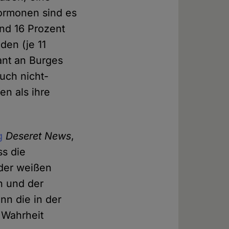
Mormonen sind es
und 16 Prozent
den (je 11
ant an Burges
uch nicht-
en als ihre
g
Deseret News
,
ss die
 der weißen
n und der
nn die in der
Wahrheit