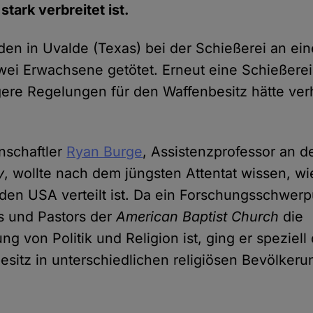
stark verbreitet ist.
en in Uvalde (Texas) bei der Schießerei an ei
wei Erwachsene getötet. Erneut eine Schießere
gere Regelungen für den Waffenbesitz hätte ve
enschaftler
Ryan Burge
, Assistenzprofessor an d
y
, wollte nach dem jüngsten Attentat wissen, wi
 den USA verteilt ist. Da ein Forschungsschwer
s und Pastors der
American Baptist Church
die
 von Politik und Religion ist, ging er speziell
esitz in unterschiedlichen religiösen Bevölker