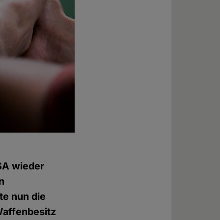
USA wieder
n
te nun die
Waffenbesitz