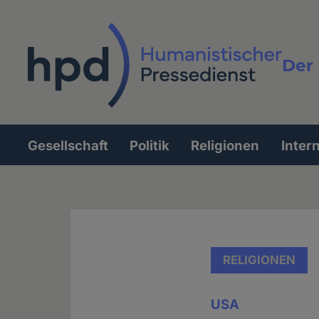
Direkt
zum
Inhalt
Der 
Vollt
Gesellschaft
Politik
Religionen
Inter
Hauptnavigation
RELIGIONEN
USA