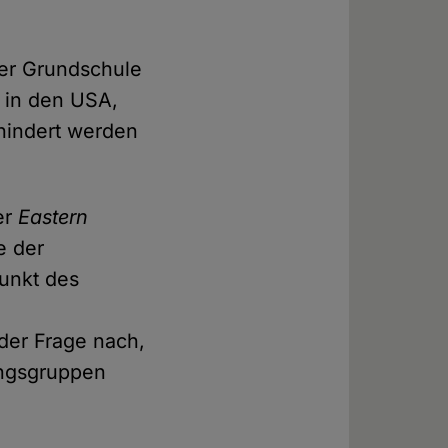
ner Grundschule
i in den USA,
rhindert werden
er
Eastern
e der
punkt des
 der Frage nach,
ungsgruppen