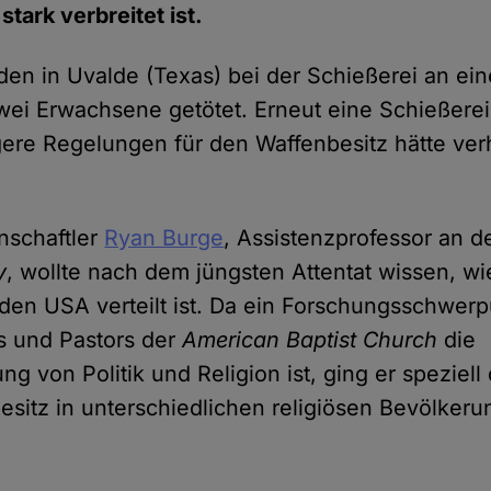
stark verbreitet ist.
en in Uvalde (Texas) bei der Schießerei an ei
wei Erwachsene getötet. Erneut eine Schießere
gere Regelungen für den Waffenbesitz hätte ve
enschaftler
Ryan Burge
, Assistenzprofessor an d
y
, wollte nach dem jüngsten Attentat wissen, wi
 den USA verteilt ist. Da ein Forschungsschwer
s und Pastors der
American Baptist Church
die
 von Politik und Religion ist, ging er speziell
esitz in unterschiedlichen religiösen Bevölker