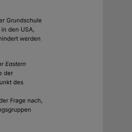
ner Grundschule
i in den USA,
rhindert werden
er
Eastern
e der
punkt des
 der Frage nach,
ungsgruppen