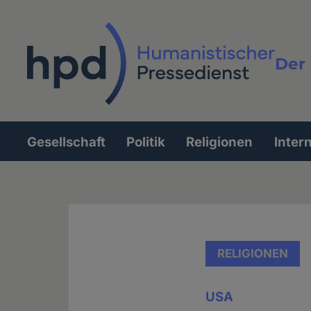
Direkt
zum
Inhalt
Der 
Vollt
Gesellschaft
Politik
Religionen
Inter
Hauptnavigation
RELIGIONEN
USA