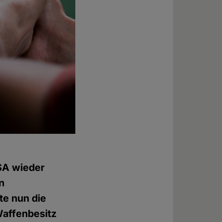
USA wieder
n
te nun die
Waffenbesitz