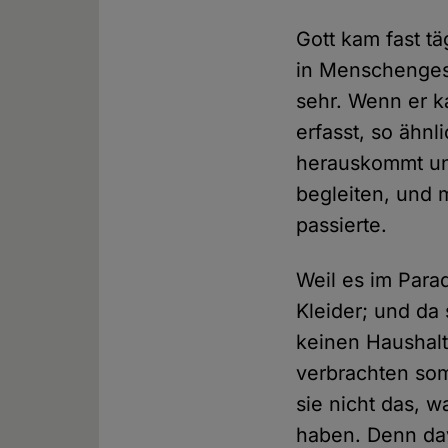
Gott kam fast t
in Menschengest
sehr. Wenn er 
erfasst, so ähn
herauskommt un
begleiten, und
passierte.
Weil es im Par
Kleider; und da
keinen Haushal
verbrachten somi
sie nicht das, 
haben. Denn da