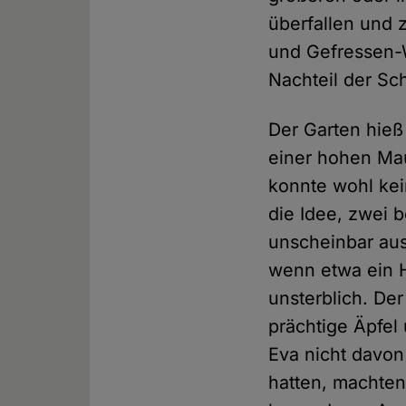
überfallen und 
und Gefressen-W
Nachteil der Sc
Der Garten hieß
einer hohen Ma
konnte wohl ke
die Idee, zwei 
unscheinbar aus
wenn etwa ein 
unsterblich. De
prächtige Äpfel
Eva nicht davo
hatten, machten 