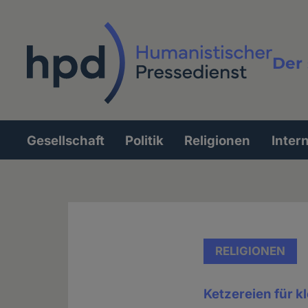
Direkt
zum
Inhalt
Der 
Vollt
Gesellschaft
Politik
Religionen
Inter
Hauptnavigation
RELIGIONEN
Ketzereien für k