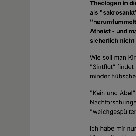
Theologen in di
als "sakrosankt
"herumfummelt",
Atheist - und m
sicherlich nicht
Wie soll man K
"Sintflut" find
minder hübschen
"Kain und Abel" 
Nachforschungen 
"weichgespülte
Ich habe mir nu