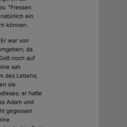
os: "Fressen
natürlich ein
rn können.
 Er war von
umgeben; da
Gott noch auf
eine sah
um des Lebens;
en sie
dieses; er hatte
dass Adam und
cht gegessen
eine