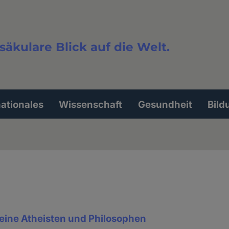
säkulare Blick auf die Welt.
extsuche
nationales
Wissenschaft
Gesundheit
Bild
leine Atheisten und Philosophen