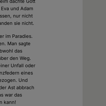
heim dachte Gott
zu Eva und Adam
ssen, nur nicht
nden sie nicht.
er im Paradies.
hen. Man sagte
obwohl das
 über den Weg.
iner Unfall oder
nzfedern eines
gezogen. Und
der Ast abbrach
as war das
n kann!