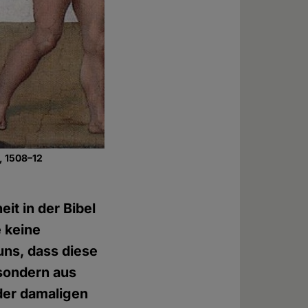
, 1508–12
it in der Bibel
 keine
uns, dass diese
 sondern aus
der damaligen