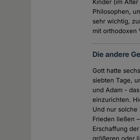
Kinder (im Alter
Philosophen, u
sehr wichtig, z
mit orthodoxen 
Die andere G
Gott hatte sech
siebten Tage, un
und Adam - das
einzurichten. H
Und nur solche 
Frieden ließen 
Erschaffung der
größeren oder li