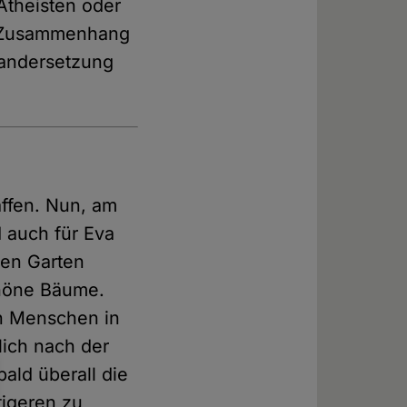
 Atheisten oder
m Zusammenhang
nandersetzung
affen. Nun, am
d auch für Eva
ren Garten
chöne Bäume.
en Menschen in
lich nach der
ald überall die
tigeren zu