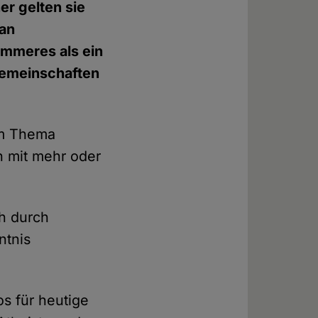
er gelten sie
ran
limmeres als ein
sgemeinschaften
um Thema
n mit mehr oder
ch durch
ntnis
s für heutige