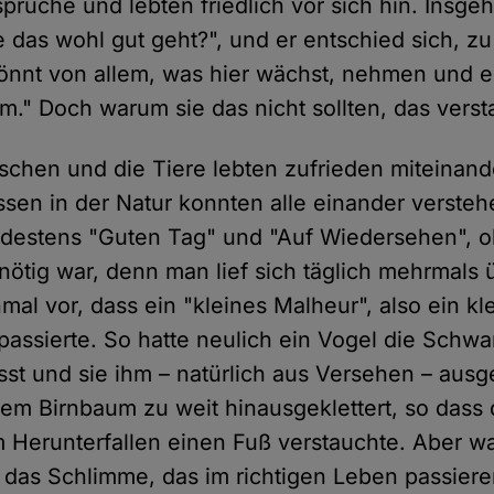
rüche und lebten friedlich vor sich hin. Insge
e das wohl gut geht?", und er entschied sich, 
könnt von allem, was hier wächst, nehmen und e
." Doch warum sie das nicht sollten, das versta
chen und die Tiere lebten zufrieden miteinand
ssen in der Natur konnten alle einander verste
ndestens "Guten Tag" und "Auf Wiedersehen", 
t nötig war, denn man lief sich täglich mehrmals
al vor, dass ein "kleines Malheur", also ein kle
ssierte. So hatte neulich ein Vogel die Schwa
st und sie ihm – natürlich aus Versehen – aus
em Birnbaum zu weit hinausgeklettert, so dass 
m Herunterfallen einen Fuß verstauchte. Aber w
 das Schlimme, das im richtigen Leben passiere