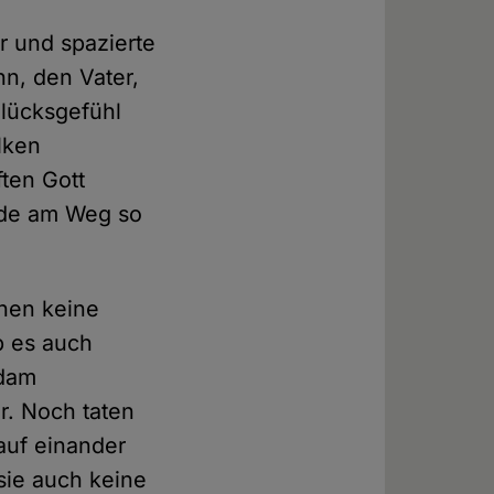
r und spazierte
n, den Vater,
lücksgefühl
lken
ten Gott
ade am Weg so
hen keine
b es auch
Adam
er. Noch taten
auf einander
sie auch keine