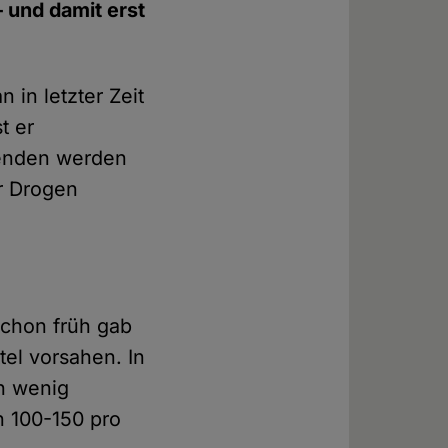
 und damit erst
 in letzter Zeit
t er
genden werden
r Drogen
Schon früh gab
tel vorsahen. In
ch wenig
n 100-150 pro