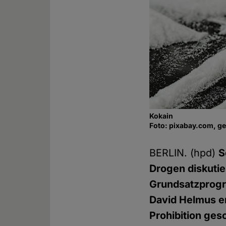
Kokain
Foto: pixabay.com, g
BERLIN. (hpd)
S
Drogen diskutie
Grundsatzprogra
David Helmus er
Prohibition ges