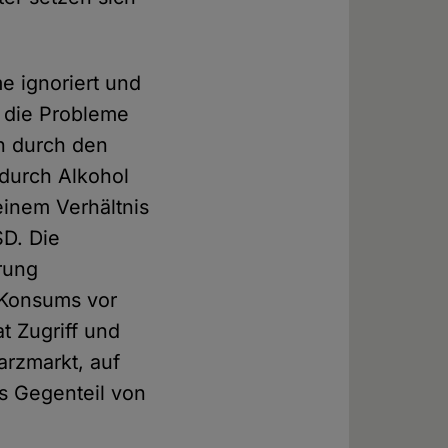
e ignoriert und
g die Probleme
en durch den
 durch Alkohol
einem Verhältnis
SD. Die
rung
 Konsums vor
t Zugriff und
arzmarkt, auf
s Gegenteil von