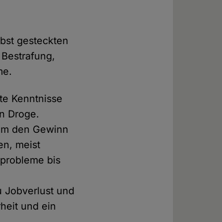
lbst gesteckten
 Bestrafung,
me.
te Kenntnisse
n Droge.
 um den Gewinn
en, meist
nprobleme bis
u Jobverlust und
heit und ein