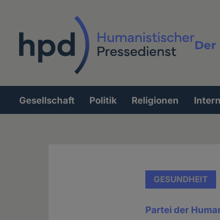
Direkt
zum
Inhalt
Der 
Vollt
Gesellschaft
Politik
Religionen
Inter
Hauptnavigation
GESUNDHEIT
Partei der Human