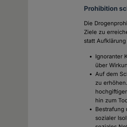
Prohibition s
Die Drogenprohi
Ziele zu erreic
statt Aufklärun
Ignoranter 
über Wirkun
Auf dem Sc
zu erhöhen.
hochgiftige
hin zum Tod
Bestrafung 
sozialer Is
soziales Ne