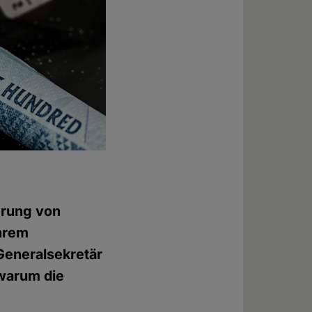
erung von
ihrem
Generalsekretär
 warum die
,