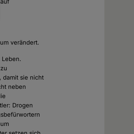
 auf
aum verändert.
 Leben.
 zu
damit sie nicht
cht neben
ie
ler: Drogen
ngsbefürwortern
sum
ter setzen sich