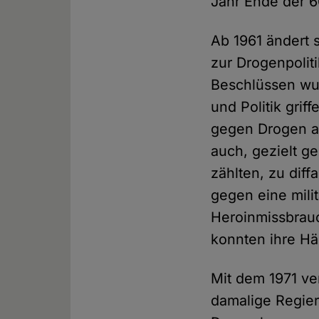
Jahr Ende der 6
Ab 1961 ändert
zur Drogenpolit
Beschlüssen wu
und Politik gri
gegen Drogen an
auch, gezielt g
zählten, zu dif
gegen eine milit
Heroinmissbrauc
konnten ihre H
Mit dem 1971 v
damalige Regie