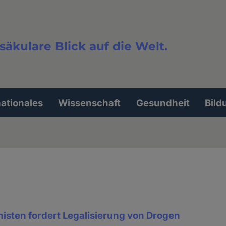
säkulare Blick auf die Welt.
extsuche
nationales
Wissenschaft
Gesundheit
Bild
isten fordert Legalisierung von Drogen