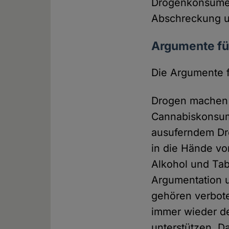
Drogenkonsument
Abschreckung un
Argumente für
Die Argumente f
Drogen machen 
Cannabiskonsum 
ausuferndem Dr
in die Hände vo
Alkohol und Tab
Argumentation 
gehören verboten
immer wieder d
unterstützen. Da