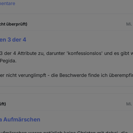
mentare
cht überprüft)
Mi.
en 3 der 4
 3 der 4 Attribute zu, darunter 'konfessionslos' und es gibt
 Pegida.
er nicht verunglimpft - die Beschwerde finde ich überempfi
üft)
Mi.
da Aufmärschen
ufmärschen waren natürlich keine Christen mit dabei, die