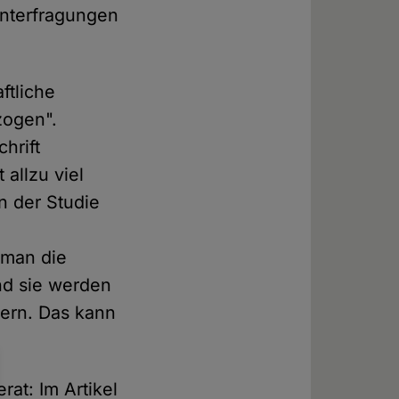
interfragungen
ftliche
zogen".
hrift
allzu viel
n der Studie
 man die
Und sie werden
gern. Das kann
at: Im Artikel