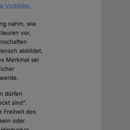
e Vorbilder,
ung nahm, wie
teuren vor,
enschaften
Mensch abbildet,
es Merkmal sei
licher
 werde.
en dürfen
ckt sind".
e Freiheit des
 sein oder
r Hingucker