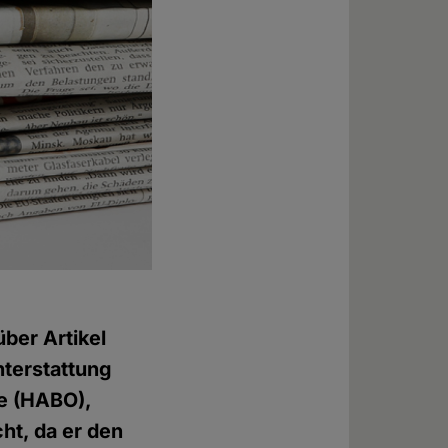
ber Artikel
hterstattung
e (HABO),
ht, da er den