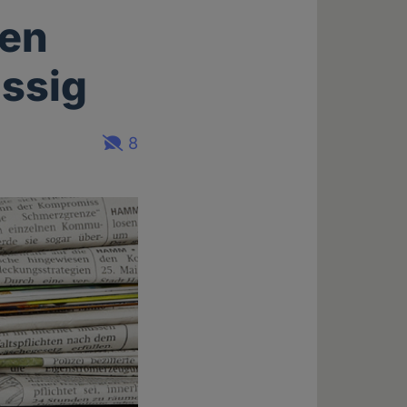
gen
ässig
8