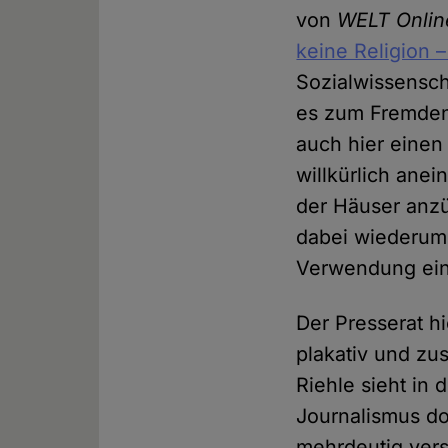
von
WELT Onlin
keine Religion 
Sozialwissensch
es zum Fremden
auch hier einen
willkürlich ane
der Häuser anzü
dabei wiederum 
Verwendung eine
Der Presserat h
plakativ und zu
Riehle sieht in 
Journalismus do
mehrdeutig vers