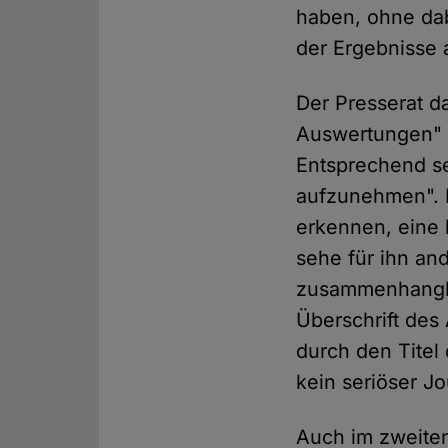
haben, ohne dab
der Ergebnisse
Der Presserat d
Auswertungen" e
Entsprechend sei
aufzunehmen". R
erkennen, eine 
sehe für ihn and
zusammenhanglo
Überschrift des 
durch den Titel
kein seriöser Jo
Auch im zweiten