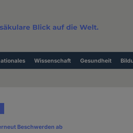
säkulare Blick auf die Welt.
extsuche
nationales
Wissenschaft
Gesundheit
Bild
 erneut Beschwerden ab