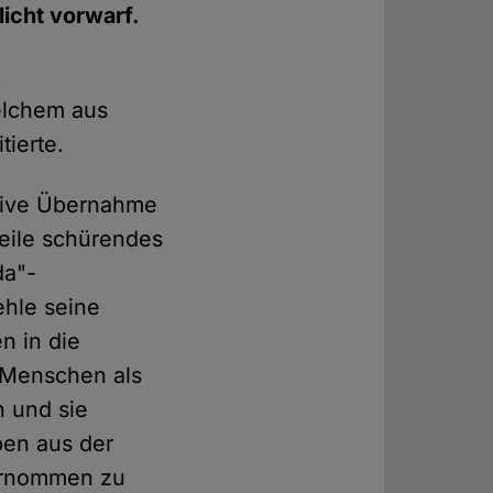
licht vorwarf.
,
elchem aus
tierte.
kative Übernahme
eile schürendes
da"-
ehle seine
n in die
ie Menschen als
n und sie
en aus der
bernommen zu