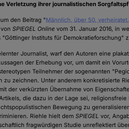
e Verletzung ihrer journalistischen Sorgfaltspf
 um den Beitrag "
Männlich, über 50, verheiratet
 von
SPIEGEL Online
vom 31. Januar 2016, in w
 "Göttinger Instituts für Demokratieforschung" zi
gelernter Journalist, warf den Autoren eine pla
ussagen der Erhebung vor, um damit ein Vorurt
stereotypen Teilnehmer der sogenannten "Pegi
 zu zeichnen. Unter anderem konkretisierte Ri
it der verkürzten Übernahme von Eigenschafte
Artikels, die dazu in der Lage sei, religionsfre
chtspopulistischen Bewegung zu generalisiere
riminieren. Riehle hielt dem
SPIEGEL
vor, Angab
chaftlich fragwürdigen Studie unreflektiert ü