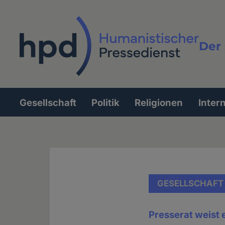
Direkt
zum
Inhalt
Der 
Vollt
Gesellschaft
Politik
Religionen
Inter
Hauptnavigation
GESELLSCHAFT
Presserat weist