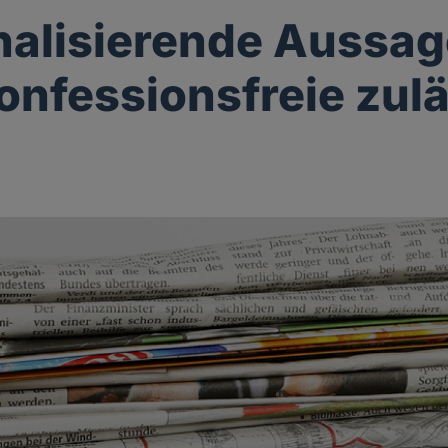
alisierende Aussa
onfessionsfreie zul