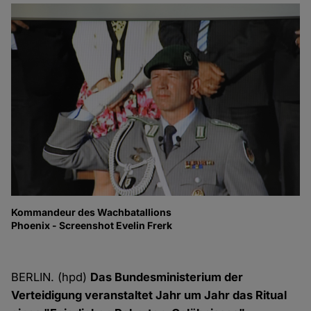
Kommandeur des Wachbatallions
Bu
Phoenix - Screenshot Evelin Frerk
Pr
Ra
Ph
BERLIN. (hpd)
Das Bundesministerium der
Verteidigung veranstaltet Jahr um Jahr das Ritual